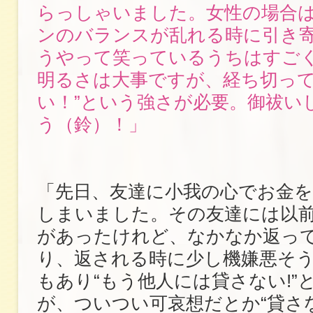
らっしゃいました。女性の場合
ンのバランスが乱れる時に引き
うやって笑っているうちはすご
明るさは大事ですが、経ち切って
い！”という強さが必要。御祓い
う（鈴）！」
「先日、友達に小我の心でお金を
しまいました。その友達には以
があったけれど、なかなか返っ
り、返される時に少し機嫌悪そ
もあり“もう他人には貸さない!”
が、ついつい可哀想だとか“貸さ