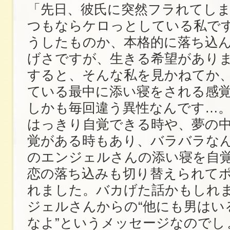
「先日、彼氏に突然フラれてし
つもならケロっとしている私で
うしたものか、本格的に落ち込
げさですが、生きる希望があり
すると、そんな私を見かねてか
ている最中に添い寝をされる感
しかも毎回違う異性なんです…
はっきり自覚できる時や、夢の
覚がある時もあり、バラバラな
のエンジェルさんの添い寝を自
恋の落ち込みも切り替えられて
れました。バカげた話かもしれ
ジェルさんからの“他にも男はい
なよ”というメッセージなのでし