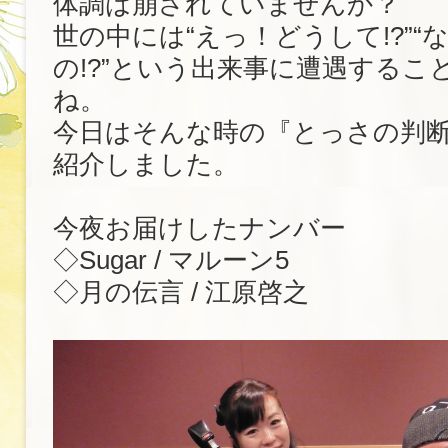
体調は崩されていませんか？
世の中には“えっ！どうして!?”“
の!?”という出来事に遭遇するこ
ね。
今日はそんな時の『とっさの判
紹介しました。
今夜お届けしたナンバー
◇Sugar / マルーン5
◇月の伝言 / 江原啓之