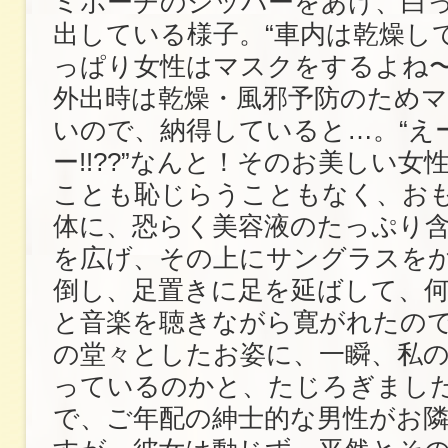
ミポーチのジッパーをあけ、白
出している様子。“車内は乾燥し
っぱり女性はマスクをするよね〜
外出時は乾燥・風邪予防のため
いので、納得していると…。“え
ー!!??”なんと！そのお美しい女
ことも恥じらうこともなく、お
体に、恐らく美容液のたっぷり
を広げ、その上にサングラスを
倒し、足置きに足を延ばして、
と音楽を聴きながら寛がれたの
の堂々としたお姿に、一瞬、私
っているのかと、たじろぎまし
で、ご年配の紳士的な男性がお