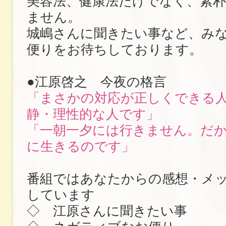
美容法、健康法だけでなく、素
ません。
城嶋さんに聞きたい事など、み
便りをお待ちしております。
●江原啓之 今夜の格言
「まさかの対応が正しくできる
静・理性的な人です」
「一朝一夕には行きません。だ
に生きるのです」
番組ではあなたからの感想・メ
しています
◇ 江原さんに聞きたい事