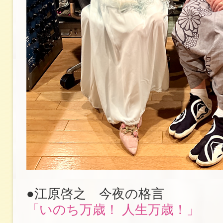
●江原啓之 今夜の格言
「いのち万歳！ 人生万歳！」