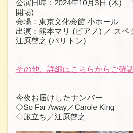
公演日時：2024年10月3日 (木) 18:
開場)
会場：東京文化会館 小ホール
出演：熊本マリ (ピアノ) ／ ス
江原啓之 (バリトン)
その他、詳細はこちらからご確
今夜お届けしたナンバー
◇So Far Away／Carole King
◇旅立ち／江原啓之