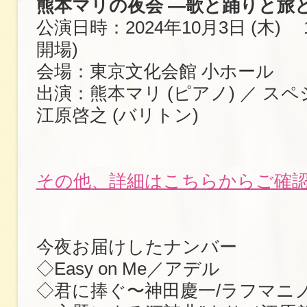
熊本マリの夜会 ―歌と踊りと旅
公演日時：2024年10月3日 (木) 18:
開場)
会場：東京文化会館 小ホール
出演：熊本マリ (ピアノ) ／ ス
江原啓之 (バリトン)
その他、詳細はこちらからご確
今夜お届けしたナンバー
◇Easy on Me／アデル
◇君に捧ぐ〜神田慶一/ラフマニ