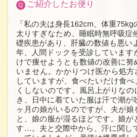
ご紹介したお便り
Q
「私の夫は身長162cm、体重75k
太りすぎなため、睡眠時無呼吸症
礎疾患があり、肝臓の数値も悪い
年、人間ドックを受診しています
けで痩せようとも数値の改善に努
いません。かかりつけ医から処方
していますが、食べたいだけ食べ
くしないのです。風呂上がりなの
き、日中に着ていた服は汗で潮が
ヶ月の娘がいるのですが、夫が娘
と、娘の服が湿るほどです。娘が
す…。夫と交際中から、汗に関し