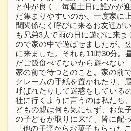
と仲が良く、毎週土日に誰かが
だ集まりやすいのか、一度家に
間関係なく呼びに来るお友達が
も兄弟3人で雨の日に遊びに来ま
ので家の中で遊ばせましたが、
に来ました。それも11時30分。
だご飯食べてないから遊べない
家の前で待つとのこと。家の前
クレームの手紙を置かれたり、
呼ばれたりして迷惑をしている
社に行くように言うのは私たち
どもの親は何も気にせず、お菓
の子どもが取りに来て、皆に配
「他の子達からお菓子もらった