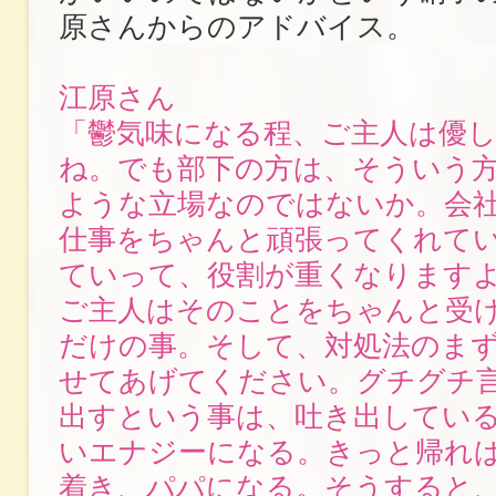
原さんからのアドバイス。
江原さん
「鬱気味になる程、ご主人は優
ね。でも部下の方は、そういう
ような立場なのではないか。会
仕事をちゃんと頑張ってくれて
ていって、役割が重くなります
ご主人はそのことをちゃんと受
だけの事。そして、対処法のま
せてあげてください。グチグチ
出すという事は、吐き出してい
いエナジーになる。きっと帰れ
着き、パパになる。そうすると