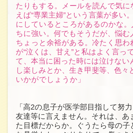
たりもする。メールを読んで気に
えば“専業主婦”という言葉が多い
にしているところがあるのかな。
ちに強い。何でもそうだが、悩む
ちょっと余裕がある。冷たく思わ
が“泣くは、甘え”と私はよく言っ
て、本当に困った時には泣けない
し楽しみとか、生き甲斐等、色々
いかがでしょうか」
「高2の息子が医学部目指して努
友達等に言えません。それは、あ
た目標だからか。ぐうたら母の子