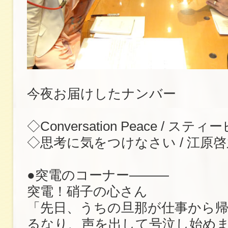
今夜お届けしたナンバー
◇Conversation Peace / 
◇思考に気をつけなさい / 江原啓
●突電のコーナー―――
突電！硝子の心さん
「先日、うちの旦那が仕事から
るなり、声を出して号泣し始め