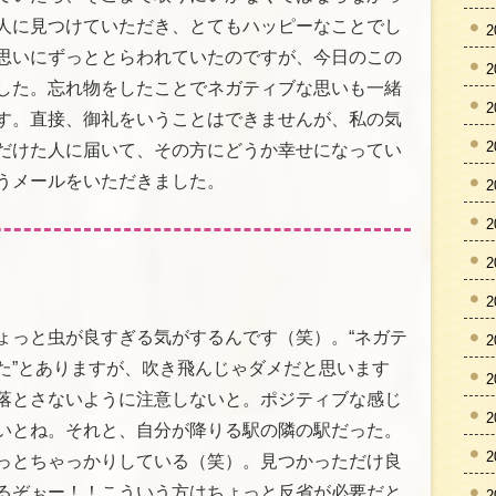
人に見つけていただき、とてもハッピーなことでし
2
思いにずっととらわれていたのですが、今日のこの
2
した。忘れ物をしたことでネガティブな思いも一緒
2
す。直接、御礼をいうことはできませんが、私の気
2
だけた人に届いて、その方にどうか幸せになってい
うメールをいただきました。
2
2
2
2
ょっと虫が良すぎる気がするんです（笑）。“ネガテ
2
た”とありますが、吹き飛んじゃダメだと思います
2
落とさないように注意しないと。ポジティブな感じ
2
いとね。それと、自分が降りる駅の隣の駅だった。
2
っとちゃっかりしている（笑）。見つかっただけ良
るぞぉー！！こういう方はちょっと反省が必要だと
2