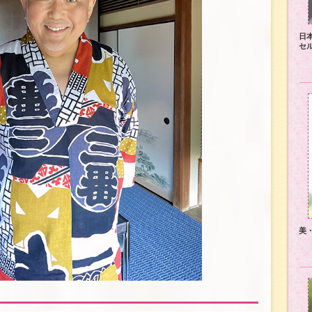
日
セ
美