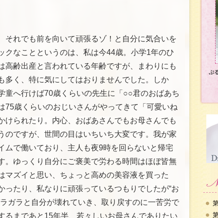
、それでも前を向いて頑張るゾ！と自分に気合いを
ックなことというのは、私は今44歳。小学1年のひ
は高齢出産と言われている年齢ですが、まわりにも
ぷ
も多く、特に気にしてはおりませんでした。しか
学童へ行けば70歳くらいの先生に「○○君のおばあち
は75歳くらいのおじいさんがやってきて「可愛いね
かけられたり。内心、おばあさんでもお母さんでも
うのですが、世間の目はいちいち大変です。我が家
イムで働いており、主人も夜9時を回らないと帰宅
す。ゆっくり自分にご褒美で労わる時間はほぼ皆無
はマズイと思い、ちょっと高めの美容液を買った
かったり、私なりに頑張っているつもりでしたが“お
ガラガラと自分が壊れていき、取り戻すのに一苦労で
第
第
するまであと15年半、若々しいお母さんでありたい