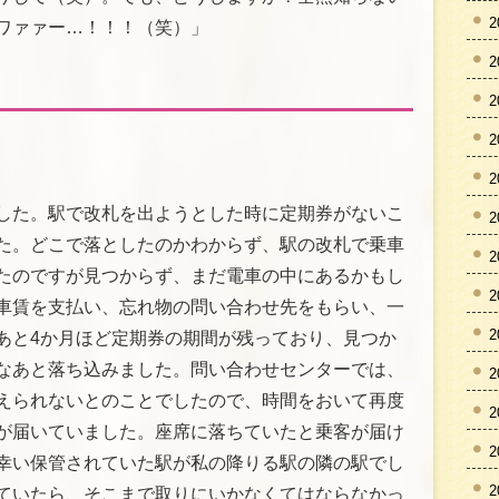
2
ワァァー…！！！（笑）」
2
2
2
2
した。駅で改札を出ようとした時に定期券がないこ
2
た。どこで落としたのかわからず、駅の改札で乗車
2
たのですが見つからず、まだ電車の中にあるかもし
2
車賃を支払い、忘れ物の問い合わせ先をもらい、一
2
あと4か月ほど定期券の期間が残っており、見つか
なあと落ち込みました。問い合わせセンターでは、
2
えられないとのことでしたので、時間をおいて再度
2
が届いていました。座席に落ちていたと乗客が届け
2
幸い保管されていた駅が私の降りる駅の隣の駅でし
2
ていたら、そこまで取りにいかなくてはならなかっ