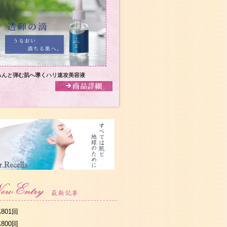
るんと弾む肌へ導くハリ速攻美容液
801回
800回