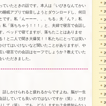
2
っていたときの話です。本人は「いびきなんてかい
2
の睡眠アプリで録音しようとダウンロードし、何日
とです。私「んーーー、、、ちる」夫「ん？」私
2
」私「落ちちゃう！！！」と、夫婦で寝言で会話し
2
す。ベッドで寝てますが、落ちたことはありませ
2
る！と二人で聞き大爆笑！！私たちにとっては笑い
2
かけてはいけないなど聞いたことがありますが、や
互い寝言での会話はセーフでしょうか？教えていた
2
をいただきました。
2
2
2
2
、話しかけられると疲れるからですよね。脳が一生
2
会話していても良いのではないですか（笑）。だけ
2
りして（笑）。でも、どうしますか？全然知らない