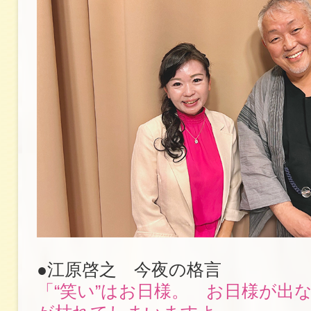
●江原啓之 今夜の格言
「“笑い”はお日様。 お日様が出