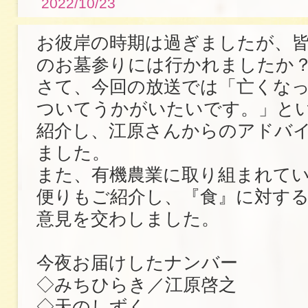
2022/10/23
お彼岸の時期は過ぎましたが、
のお墓参りには行かれましたか
さて、今回の放送では「亡くな
ついてうかがいたいです。」と
紹介し、江原さんからのアドバ
ました。
また、有機農業に取り組まれて
便りもご紹介し、『食』に対す
意見を交わしました。
今夜お届けしたナンバー
◇みちひらき／江原啓之
◇天のしずく