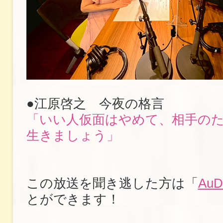
●江原啓之 今夜の格言
「いい人仮面はやめて、相手の
生きましょう」
この放送を聞き逃した方は「
AuD
とができます！