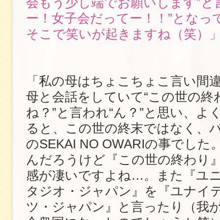
会もう少し端でお願いします”と
ー！女子会だってー！！”となっ
そこで笑いが起きますね（笑）
「私の母はちょこちょこ言い間
母と会話をしていて“この世の終
ね？”と言われ“ん？”と思い、よ
ると、この世の終末ではなく、
のSEKAI NO OWARIの事でし
んだろうけど『この世の終わり
感が凄いですよね…。また『ユ
タジオ・ジャパン』を『ユナイ
ツ・ジャパン』と言ったり（我