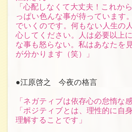
「心配しなくて大丈夫！これか
っぱい色んな事が待っています
でいくのです。何もない人生の
心してください。人は必要以上
な事も怒らない。私はあなたを
が分かります（笑）」
●江原啓之 今夜の格言
「ネガティブは依存心の怠惰な
「ポジティブとは、理性的に自
理解することです」