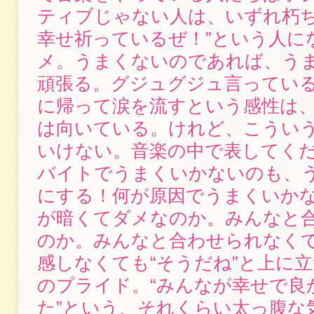
ティブじゃない人は、いずれ朽ち
幸せ祈っているぜ！”という人に
メ。うまくないのであれば、う
頑張る。グジュグジュ言ってい
に帰って涙を流すという感性は
は向いている。けれど、こうい
いけない。音楽の中で表してく
バイトでうまくいかないのも、
にする！何が原因でうまくいか
が暗くてダメなのか。みんなと
のか。みんなと合わせられなく
感しなくても“そうだね”と上に
のプライド。“みんなが幸せで良
た”という、それくらい太っ腹な