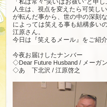
「私は常々“笑いはお祓い”と申
人生は、視点を変えたら可笑し
が転んだ事から、世の中の深刻
によっては笑える事も結構多い
江原さん。
今日は『笑えるメール』をご紹
今夜お届けしたナンバー
◇Dear Future Husband / 
◇あゝ下北沢 / 江原啓之