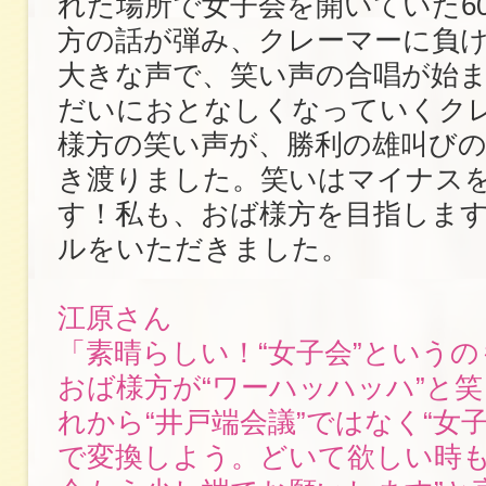
れた場所で女子会を開いていた6
方の話が弾み、クレーマーに負
大きな声で、笑い声の合唱が始
だいにおとなしくなっていくク
様方の笑い声が、勝利の雄叫び
き渡りました。笑いはマイナス
す！私も、おば様方を目指しま
ルをいただきました。
江原さん
「素晴らしい！“女子会”という
おば様方が“ワーハッハッハ”と
れから“井戸端会議”ではなく“女
で変換しよう。どいて欲しい時も