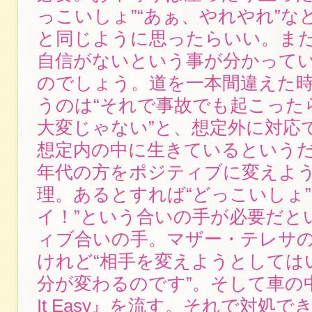
っこいしょ”“あぁ、やれやれ”な
と同じように思ったらいい。ま
自信がないという事が分かって
のでしょう。道を一本間違えた
うのは“それで事故でも起こった
大変じゃない”と、想定外に対応
想定内の中に生きているという
年代の方をポジティブに変えよ
理。あるとすれば“どっこいしょ”
イ！”という合いの手が必要だと
ィブ合いの手。マザー・テレサ
けれど“相手を変えようとしては
分が変わるのです”。そして車の中
It Easy』を流す。それで対処