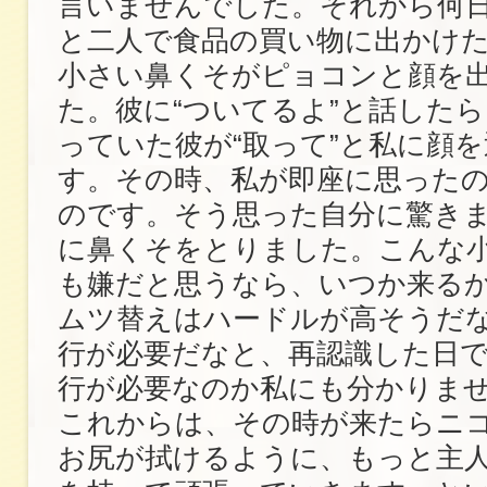
言いませんでした。それから何
と二人で食品の買い物に出かけ
小さい鼻くそがピョコンと顔を
た。彼に“ついてるよ”と話した
っていた彼が“取って”と私に顔
す。その時、私が即座に思ったの
のです。そう思った自分に驚き
に鼻くそをとりました。こんな
も嫌だと思うなら、いつか来る
ムツ替えはハードルが高そうだ
行が必要だなと、再認識した日
行が必要なのか私にも分かりま
これからは、その時が来たらニ
お尻が拭けるように、もっと主