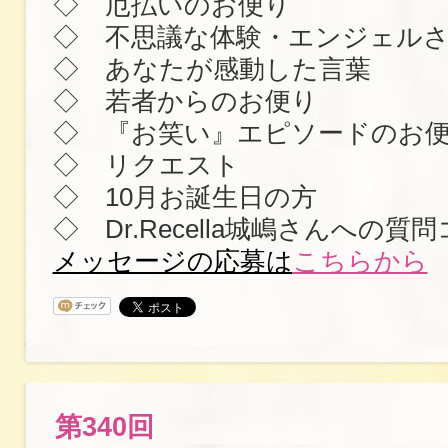
◇ 厄払いのお便り
◇ 不思議な体験・エンジェル
◇ あなたが感動した言葉
◇ 若者からのお便り
◇ 『お笑い』エピソードのお
◇ リクエスト
◇ 10月お誕生日の方
◇ Dr.Recella城嶋さんへの質
メッセージの応募は
こちらから
第340回