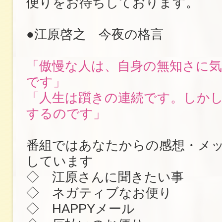
便りをお待ちしております。
●江原啓之 今夜の格言
「傲慢な人は、自身の無知さに
です」
「人生は躓きの連続です。しか
するのです」
番組ではあなたからの感想・メ
しています
◇ 江原さんに聞きたい事
◇ ネガティブなお便り
◇ HAPPYメール