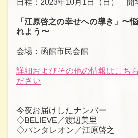
日程：2023年10月1日（日） 開場
「江原啓之の幸せへの導き」〜
れよう〜
会場：函館市民会館
詳細およびその他の情報はこち
ださい
今夜お届けしたナンバー
◇BELIEVE／渡辺美里
◇パンタレオン／江原啓之