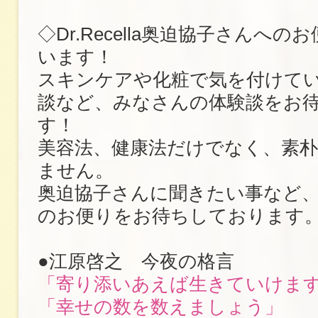
◇Dr.Recella奥迫協子さんへ
います！
スキンケアや化粧で気を付けて
談など、みなさんの体験談をお
す！
美容法、健康法だけでなく、素
ません。
奥迫協子さんに聞きたい事など
のお便りをお待ちしております
●江原啓之 今夜の格言
「寄り添いあえば生きていけま
「幸せの数を数えましょう」