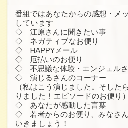
番組ではあなたからの感想・メ
しています
◇ 江原さんに聞きたい事
◇ ネガティブなお便り
◇ HAPPYメール
◇ 厄払いのお便り
◇ 不思議な体験・エンジェル
◇ 演じるさんのコーナー
（私はこう演じました。そした
りました！エピソードのお便り
◇ あなたが感動した言葉
◇ 若者からのお便り、みなさ
いきましょう！