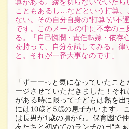
算がある。縁を切らないでいたら
こともあるし…などという打算。
ない。その自分自身の“打算”が不
です。このメールの中に不幸の三
る。『自己憐憫・責任転嫁・依存
を持って、自分を試してみる。律
と。それが一番大事なのです」
「ずーーっと気になっていたこと
ージさせていただきました！それ
がある時に限って子どもは熱を出
には10歳と5歳の息子がいます。
は長男が1歳の頃から。保育園で
友たちと初めてのランチの日“さぁ