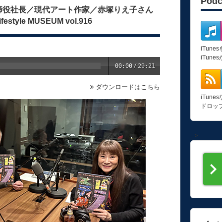
Pod
締役社長／現代アート作家／赤塚りえ子さん
ifestyle MUSEUM vol.916
iTun
iTun
00:00
/
29:21
ダウンロードはこちら
iTun
ドロッ
-->