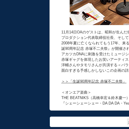
11月14日OAのゲストは、昭和が生ん
プロダクション代表取締役社長、そして
2008年夏に亡くなられてもう17年、来
誕90周年記念 赤塚不二夫祭』が開催さ
アカツカDNAに刺激を受けたミュージ
赤塚ギャグを体現したお笑いアーティス
洋輔さんやタモリさんが共演する＜バラ
面白すぎる予感しかしないこの企画の詳
＞＞「生誕90周年記念 赤塚不二夫祭」
＜オンエア楽曲＞
THE BEATNIKS（高橋幸宏＆鈴木慶一
『シェーシェーシェー・DA DA DA・Yea Ye