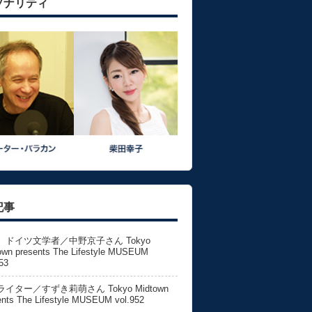
ソナリティ
記事
、ドイツ文学者／中野京子さん Tokyo
own presents The Lifestyle MUSEUM
53
イター／すずき莉萌さん Tokyo Midtown
ents The Lifestyle MUSEUM vol.952