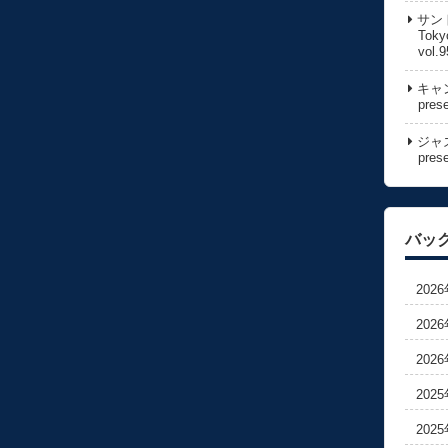
サン
Toky
vol.9
キャン
pres
ジャズ
pres
バッ
202
202
202
202
202