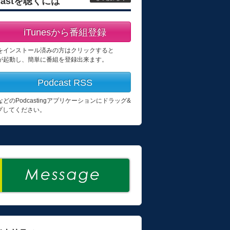
castを聴くには
iTunesから番組登録
esをインストール済みの方はクリックすると
esが起動し、簡単に番組を登録出来ます。
Podcast RSS
esなどのPodcastingアプリケーションにドラッグ&
プしてください。