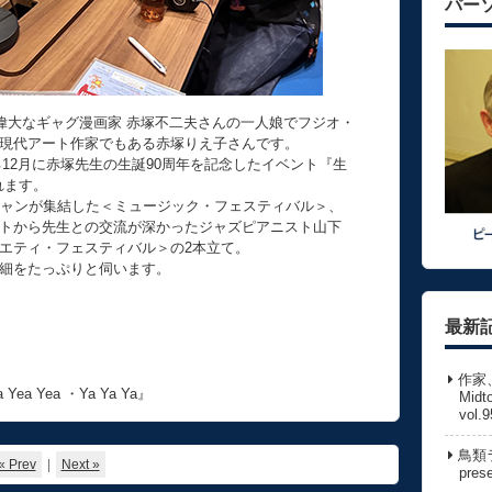
パー
だ偉大なギャグ漫画家 赤塚不二夫さんの一人娘でフジオ・
現代アート作家でもある赤塚りえ子さんです。
る12月に赤塚先生の生誕90周年を記念したイベント『生
れます。
シャンが集結した＜ミュージック・フェスティバル＞、
トから先生との交流が深かったジャズピアニスト山下
エティ・フェスティバル＞の2本立て。
細をたっぷりと伺います。
最新
）
作家
a Yea ・Ya Ya Ya』
Midt
vol.9
鳥類ラ
« Prev
|
Next »
pres