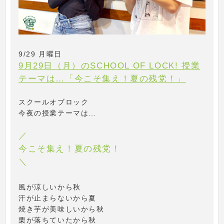
9/29 月曜日
9月29日（月）のSCHOOL OF LOCK! 授業
テーマは…「今こそ集え！夏の残党！」
スクールオブロック
今夜の授業テーマは…
／
今こそ集え！夏の残党！
＼
風が涼しいから秋
汗が止まらないから夏
焼き芋が美味しいから秋
栗が落ちていたから秋