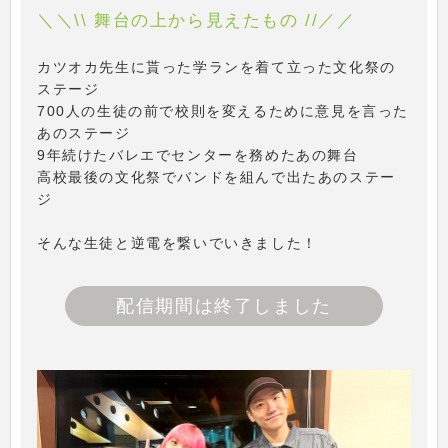
＼＼\\ 舞台の上から見えたもの //／／
カツオカ先生に貰った学ランを着て立った文化祭の
ステージ
700人の生徒の前で校則を変えるために意見を言った
あのステージ
9年続けたバレエでセンターを務めたあの舞台
高校最後の文化祭でバンドを組んで出たあのステー
ジ
そんな生徒と逆電を繋いでいきました！
配信期間は終了しました