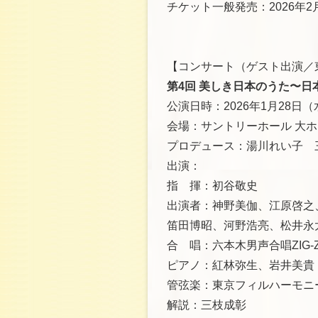
チケット一般発売：2026年2月
【コンサート（ゲスト出演／
第4回 美しき日本のうた〜日
公演日時：2026年1月28日（水）
会場：サントリーホール 大ホ
プロデュース：湯川れい子 
出演：
指 揮：初谷敬史
出演者：神野美伽、江原啓之
笛田博昭、河野浩亮、松井永
合 唱：六本木男声合唱ZIG-Z
ピアノ：紅林弥生、岩井美貴
管弦楽：東京フィルハーモニ
解説：三枝成彰