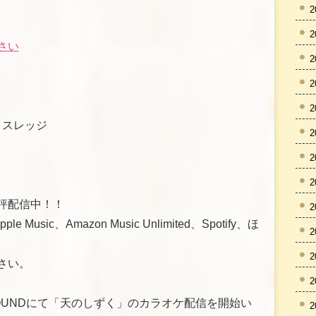
2
2
さい
2
2
2
ー・スレッジ
2
2
2
評配信中！！
2
e Music、Amazon Music Unlimited、Spotify、ほ
2
2
さい。
2
OYSOUNDにて「天のしずく」のカラオケ配信を開始い
2