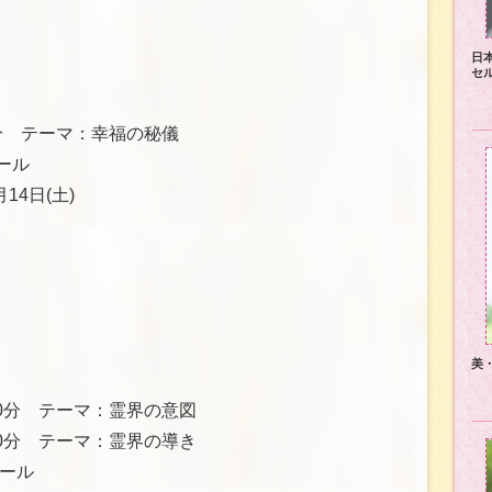
日
セ
0分 テーマ：幸福の秘儀
ール
14日(土)
美
00分 テーマ：霊界の意図
30分 テーマ：霊界の導き
ール