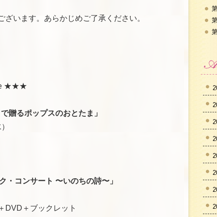
第
ございます。あらかじめご了承ください。
第
第
e ★★★
2
2
ラで贈るポップスのおとたま」
2
水）
2
2
2
ク・コンサート 〜いのちの詩〜」
2
）
2
＋DVD＋ブックレット