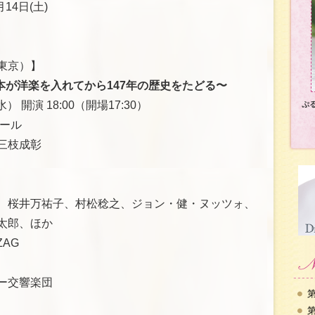
14日(土)
東京）】
本が洋楽を入れてから147年の歴史をたどる〜
 開演 18:00（開場17:30）
ぷ
ール
三枝成彰
、桜井万祐子、村松稔之、ジョン・健・ヌッツォ、
太郎、ほか
AG
ー交響楽団
第
第