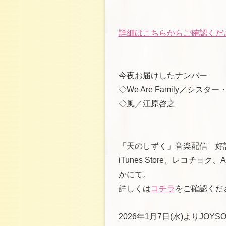
詳細はこちらからご確認くだ
今夜お届けしたナンバー
◇We Are Family／シスタ
◇風／江原啓之
「天のしずく」音楽配信 好
iTunes Store、レコチョク、Appl
かにて。
詳しくは
コチラ
をご確認くだ
2026年1月7日(水)よりJ