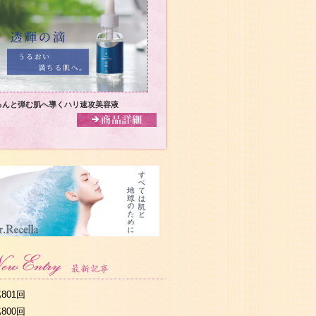
るんと弾む肌へ導くハリ速攻美容液
801回
800回