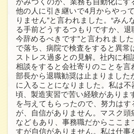
がみつくのか、業務も自動化にする
他の人に引き継いで4月からやっ
りません”と言われました。“みん
る手前どうするつもりですか、退
今辞めるべきです”と言われました。
で落ち、病院で検査をすると異常
ストレス過多との見解。社内に相
相談をすると会社寄りのことを言
部長から退職勧奨は止まりました
に入ることになりました。私は不
頃、製造実習で苦い経験がありま
を与えてもらったので、努力はす
が、自信がありません。マスク頭
などもあり、事務職だからここま
すが自信がありません。私は仕事