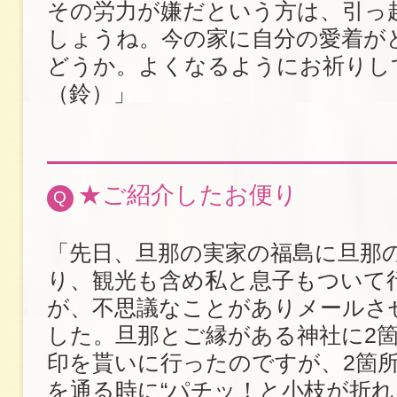
その労力が嫌だという方は、引っ
しょうね。今の家に自分の愛着が
どうか。よくなるようにお祈りし
（鈴）」
★ご紹介したお便り
Q
「先日、旦那の実家の福島に旦那
り、観光も含め私と息子もついて
が、不思議なことがありメールさ
した。旦那とご縁がある神社に2
印を貰いに行ったのですが、2箇
を通る時に“パチッ！と小枝が折