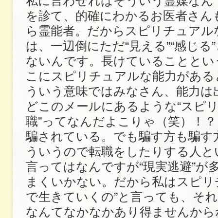
私に言わせればそういう霊媒なん
を診て、的確にわかるお医者さん
ら霊能者。だからスピリチュアル
は、一辺倒にただ“見える”“感じる
ないんです。長けていることとい
こにスピリチュアルな能力がある
ういう意味ではみなさん、能力は
どこのメールにあるような“スピ
職”ってなんだよこりゃ（笑）！
騙されている。でも騙す方も騙す
ういうので転職をしたりする人と
言ってはなんですが“現実逃避”が
まくいかない。だから私はスピリ
で生きていくの”と言っても、そ
なんてなかなかあり得ませんから