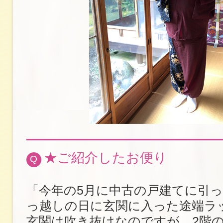
★ご紹介したお便り
Q
「今年の5月に中古の戸建てに引
っ越しの日に玄関に入った途端ラ
玄関は吹き抜けなのですが、2階