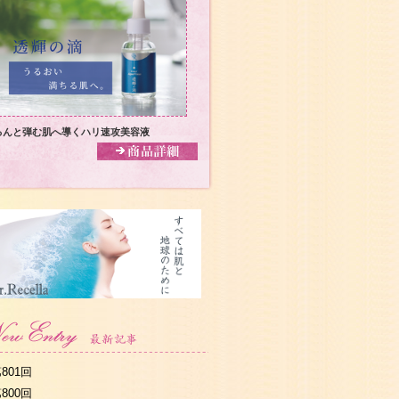
るんと弾む肌へ導くハリ速攻美容液
801回
800回