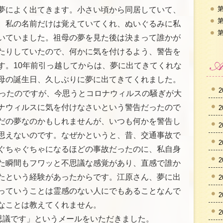
第
夢によく出てきます。小さい頃から同居していて、
第
、私の名前だけは覚えていてくれ、ぬいぐるみに私
第
いていました。祖母の夢を見た後は決まって誰かが
たりしていたので、何かに気を付けるよう、警告を
す。10年前引っ越してからは、夢に出てきてくれな
母の誕生日、久しぶりに夢に出てきてくれました。
2
かったのですが、今思うとコロナウィルスの騒ぎが大
ナウィルスに気を付けなさいという警告だったので
2
だの夢なのかもしれませんが、いつも何かを警告し
2
思えないのです。なぜかというと、昔、交通事故で
2
ぐちゃぐちゃになるほどの事故だったのに、私自身
2
た瞬間もフワッと不思議な感覚があり、直感で誰か
たという経験があったからです。江原さん、夢に出
2
っていうことは霊感のない人にでもあることなんで
2
なことは教えてくれません。
2
不思議です」というメールをいただきました。