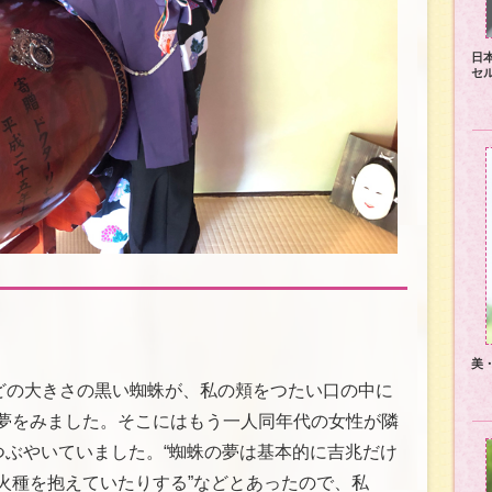
日
セ
美
ほどの大きさの黒い蜘蛛が、私の頬をつたい口の中に
夢をみました。そこにはもう一人同年代の女性が隣
つぶやいていました。“蜘蛛の夢は基本的に吉兆だけ
火種を抱えていたりする”などとあったので、私