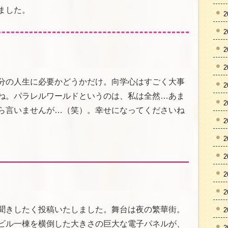
ました。
2
2
2
2
分の人生に必要かどうかだけ。向学心はすごく大事
2
ね。パラレルワールドというのは、私は全然…あま
2
ら言いませんが…（笑）。幸せになってくださいね
2
2
2
2
2
聞きしたく投稿いたしました。舞台は夜の繁華街。
2
ビル一棟を横倒した大きさの巨大な電子パネルが、
2