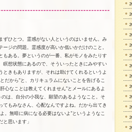
2
2
2
2
まずひとつ。霊感がない人というのはいません。み
2
テージの問題。霊感度が高いか低いかだけのこと。
ともある。夢というのが一番、私がモノをみたりす
2
。瞑想状態にあるので、そういったときにみやすい
2
うときもありますが、それは助けてくれるというよ
2
ことだから”と、カリキュラムにないことを告げるこ
2
も肝心なことは教えてくれません”とメールにあるよ
いうのは、自分の小我な、願望のあるようなこと。そ
2
ってもみなさん、心配なんですよね。だから出てき
2
いよ。無暗に病になる必要はないよ”というようなこ
2
だと思います」
2