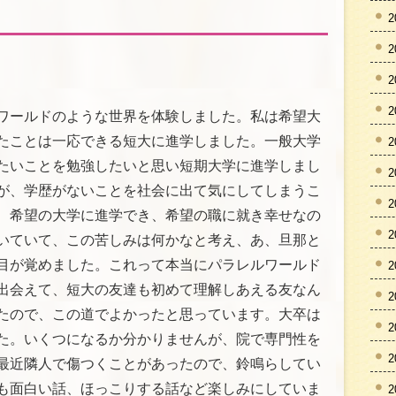
2
2
2
2
ワールドのような世界を体験しました。私は希望大
たことは一応できる短大に進学しました。一般大学
2
たいことを勉強したいと思い短期大学に進学しまし
2
が、学歴がないことを社会に出て気にしてしまうこ
2
、希望の大学に進学でき、希望の職に就き幸せなの
2
いていて、この苦しみは何かなと考え、あ、旦那と
目が覚めました。これって本当にパラレルワールド
2
出会えて、短大の友達も初めて理解しあえる友なん
2
たので、この道でよかったと思っています。大卒は
2
た。いくつになるか分かりませんが、院で専門性を
2
最近隣人で傷つくことがあったので、鈴鳴らしてい
も面白い話、ほっこりする話など楽しみにしていま
2