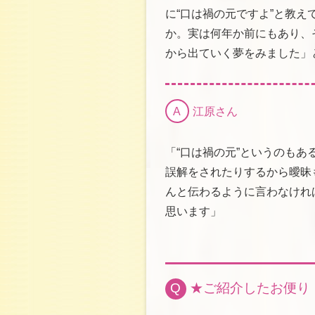
に“口は禍の元ですよ”と教
か。実は何年か前にもあり、
から出ていく夢をみました」
A
江原さん
「“口は禍の元”というのもあ
誤解をされたりするから曖昧
んと伝わるように言わなけれ
思います」
Q
★ご紹介したお便り