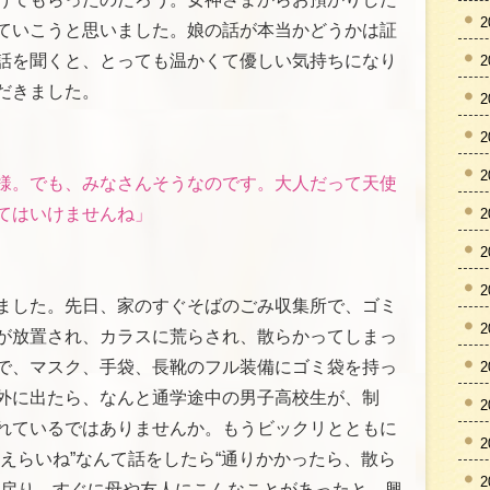
2
ていこうと思いました。娘の話が本当かどうかは証
話を聞くと、とっても温かくて優しい気持ちになり
2
だきました。
2
2
2
様。でも、みなさんそうなのです。大人だって天使
てはいけませんね」
2
2
2
ました。先日、家のすぐそばのごみ収集所で、ゴミ
2
が放置され、カラスに荒らされ、散らかってしまっ
で、マスク、手袋、長靴のフル装備にゴミ袋を持っ
2
外に出たら、なんと通学途中の男子高校生が、制
2
れているではありませんか。もうビックリとともに
2
えらいね”なんて話をしたら“通りかかったら、散ら
2
に戻り、すぐに母や友人にこんなことがあったと、興