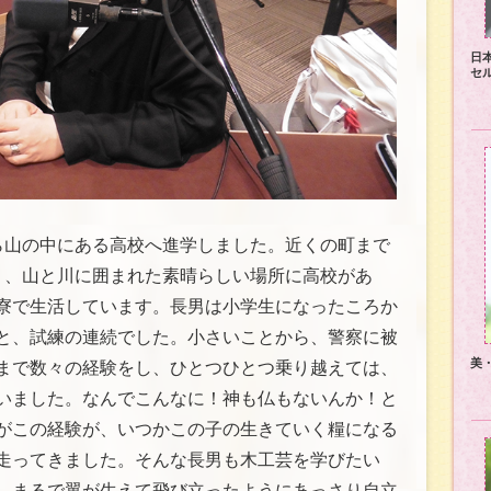
日
セ
ら山の中にある高校へ進学しました。近くの町まで
く、山と川に囲まれた素晴らしい場所に高校があ
寮で生活しています。長男は小学生になったころか
と、試練の連続でした。小さいことから、警察に被
美
まで数々の経験をし、ひとつひとつ乗り越えては、
いました。なんでこんなに！神も仏もないんか！と
がこの経験が、いつかこの子の生きていく糧になる
走ってきました。そんな長男も木工芸を学びたい
、まるで翼が生えて飛び立ったようにあっさり自立