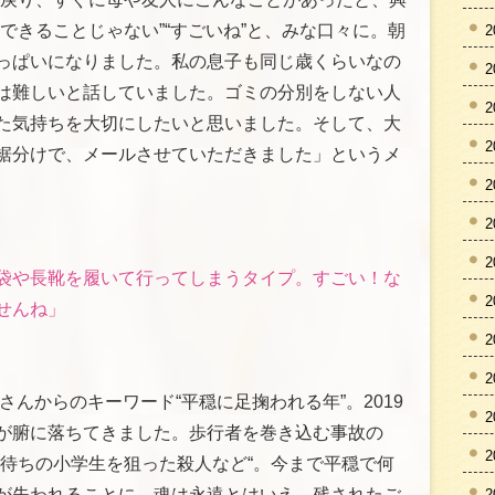
できることじゃない”“すごいね”と、みな口々に。朝
2
っぱいになりました。私の息子も同じ歳くらいなの
2
は難しいと話していました。ゴミの分別をしない人
2
た気持ちを大切にしたいと思いました。そして、大
2
裾分けで、メールさせていただきました」というメ
2
2
2
袋や長靴を履いて行ってしまうタイプ。すごい！な
2
せんね」
2
2
さんからのキーワード“平穏に足掬われる年”。2019
2
が腑に落ちてきました。歩行者を巻き込む事故の
2
ス待ちの小学生を狙った殺人など“。今まで平穏で何
が失われることに、魂は永遠とはいえ、残されたご
2