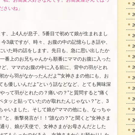
2
ださいね」
2
2
ます、上4人が息子、5番目で初めて娘が生まれまし
2
、今3歳ですが、時々、お腹の中の記憶らしき話や、
2
にいた時の話をします。先日も、急に思い出したか
2
“一番上のお兄ちゃんから順番にママのお腹に入った
たけど、ママのお腹の中に入る前に、背中の羽がとれ
2
初から羽がなかったんだよ”“女神さまの他にも、お
2
ても優しいんだよ”という話などなど、とても興味深
2
やって羽がとれたの？痛いの？”と質問すると“痛く
2
ペタッと貼っていたのが取れたんじゃない？”と、3
ちゃいました。そして娘が“ママの他にも、なっちゃ
2
”と、衝撃発言が！！“誰なの？”と聞くと“女神さま
2
う通り、娘が天使で、女神さまがお母さんだとした
2
けてもらったのだろう。女神さまからお預かりした