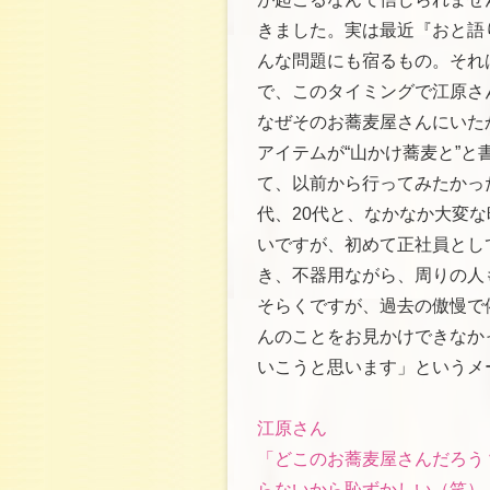
きました。実は最近『おと語
んな問題にも宿るもの。それ
で、このタイミングで江原さ
なぜそのお蕎麦屋さんにいた
アイテムが“山かけ蕎麦と”
て、以前から行ってみたかっ
代、20代と、なかなか大変
いですが、初めて正社員とし
き、不器用ながら、周りの人
そらくですが、過去の傲慢で
んのことをお見かけできなか
いこうと思います」というメ
江原さん
「どこのお蕎麦屋さんだろう
らないから恥ずかしい（笑）