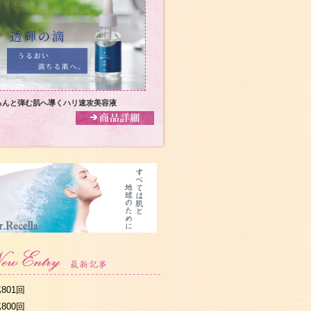
るんと弾む肌へ導くハリ速攻美容液
801回
800回