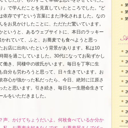
第
り』で学んだことを見直していたところでした。“ど
第
は依存です”という言葉にまた浄化されました。なの
第
んをお見かけしたことに、ただただ驚いています。
かというと、あるウェブサイトに、本日のラッキー
と書かれていて、ふと、お蕎麦でも食べようと思っ
たお店に出向いたという背景があります。私は10
2
な時期を過ごしていました。30代になってお恥ずかし
2
て働き、同棲中の彼氏がいます。毎日を丁寧に生
も自分も労わろうと思って、日々生きています。お
2
依存心が強かった私だったら、今日、絶対に江原さ
2
ったと思います。引き続き、毎日を一生懸命生きて
2
ールをいただきました。
2
2
？声、かけてちょうだいよ。何枚食べているか分か
2
。私、お蕎麦大好きなんです。お蕎麦屋さんでばっ