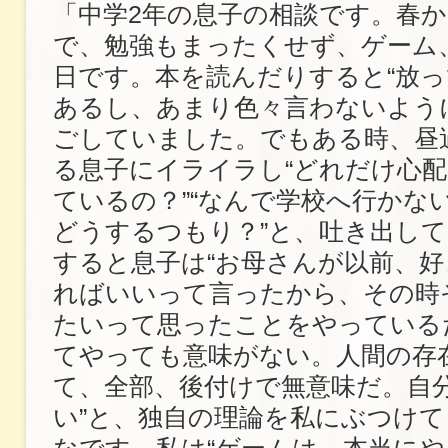
「中学2年の息子の相談です。春
で、勉強もまったくせず、ゲーム、Y
日です。本を読んだりすると“放っ
あるし、あまり色々言わないよう
ごしていました。でもある時、昼
る息子にイライラし“どれだけ心
ているの？”“なんで学校へ行かない
どうするつもり？”と、吐き出し
すると息子は“お母さんが以前、
ればいいって言ったから、その時
たいって思ったことをやっている
てやっても意味がない。人間の存
て、全部、後付けで無意味だ。自
い”と、独自の理論を私にぶつけ