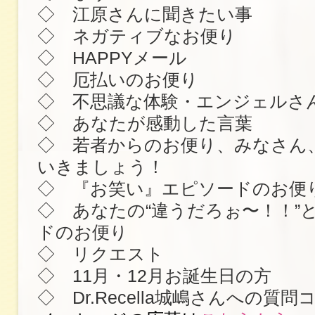
◇ 江原さんに聞きたい事
◇ ネガティブなお便り
◇ HAPPYメール
◇ 厄払いのお便り
◇ 不思議な体験・エンジェルさ
◇ あなたが感動した言葉
◇ 若者からのお便り、みなさん
いきましょう！
◇ 『お笑い』エピソードのお便
◇ あなたの“違うだろぉ〜！！”
ドのお便り
◇ リクエスト
◇ 11月・12月お誕生日の方
◇ Dr.Recella城嶋さんへの質問