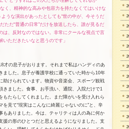
上で“どうすればこの人たちが理解してくれるか
2
はなく、精神的な高みや包容力を持たなくてはいけな
2
うような演出があったとしても“世の中が、今そうだ
だただ“普通の日常”だけを放送したら、誰が見るだ
2
のは、反対なのではない。非常にクールな視点で言
2
解いただきたいなと思うのです」
2
2
18才の息子がおります。それまで私はハンディのあ
2
きました。息子が養護学校に通っていた時から10年
2
に助けられています。物資や音楽会、スポーツ観戦
2
頂きました。食事、お手洗い、通院、入院だけで1
2
をもたらしてくれました。まだ障がいを受け入れら
マを見て“現実はこんなに綺麗じゃないのに”と、辛
2
事もありました。今は、テャリティは人の為に何か
2
支援の形のひとつだと思えるようになりました。支
2