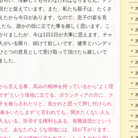
もらい、理解してもらわなければなりません。ドラ
2
現だと捉えています。また、私たち親子は、たくさ
えたから今日があります。なので、息子の姿を見
2
らえたら、誰かの役に立てた事を嬉しく思います。こ
2
かりましたが、今は1日1日が大事に思えます。チャ
2
人がいる限り、続けて欲しいです。健常とハンディ
2
ひとつの意見として受け取って頂けたら嬉しいで
ました。
2
2
2
から言える事。高みの精神を持っているから“よく理
2
です”という境地に立てる。ボランティアの方に、ク
子を被らされたりと、良かれと思って押し付けられ
2
演奏をいたします”と言われても、聞きたくない人も
2
人もいる。拒否する権利もある。有難迷惑だという
2
れど、あなたのような境地には、頭が下がります。
2