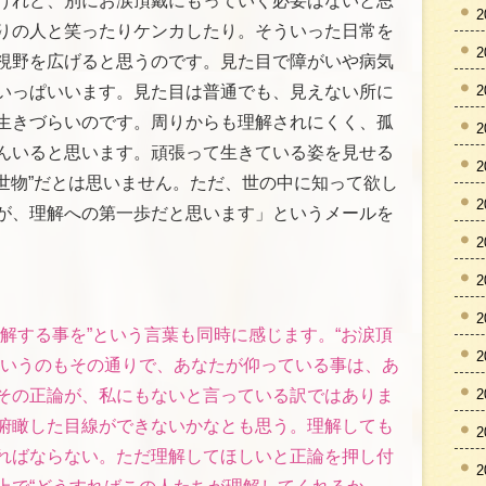
けれど、別にお涙頂戴にもっていく必要はないと思
2
りの人と笑ったりケンカしたり。そういった日常を
2
視野を広げると思うのです。見た目で障がいや病気
2
いっぱいいます。見た目は普通でも、見えない所に
生きづらいのです。周りからも理解されにくく、孤
2
んいると思います。頑張って生きている姿を見せる
2
見世物”だとは思いません。ただ、世の中に知って欲し
2
が、理解への第一歩だと思います」というメールを
2
2
2
解する事を”という言葉も同時に感じます。“お涙頂
2
というのもその通りで、あなたが仰っている事は、あ
2
その正論が、私にもないと言っている訳ではありま
俯瞰した目線ができないかなとも思う。理解しても
2
ればならない。ただ理解してほしいと正論を押し付
2