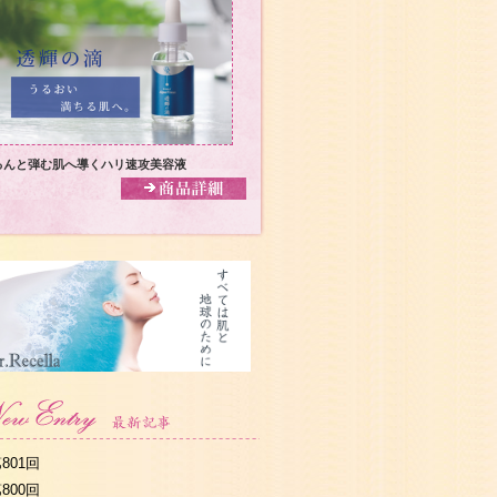
るんと弾む肌へ導くハリ速攻美容液
801回
800回