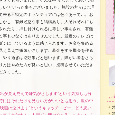
させてもらいました。そんな中“そっとしておいて欲
しい”といった事もございました。施設の方々はご理
て来る不特定のボランティアには色々あって…。お
しかし、有難迷惑な事も結構あり。人それぞれにも
されたり、押し付けられるに等しい事をされ、有難
る事も少なくはありませんでした。最近のテレビは
ぷ
ダシにしているように感じられます。お金を集める
見え見えで嫌気がさします。募金をする機会を作る
、やり過ぎは逆効果だと思います。障がい者をさら
り方はやめた方が良いと思い、投稿させていただき
だきました。
演出が見え見えで嫌気がさします”という気持ちも分
時にはそれだけを見ない方がいいとも思う。世の中
第
の映画は泣けます”というキャッチコピー、どう思い
第