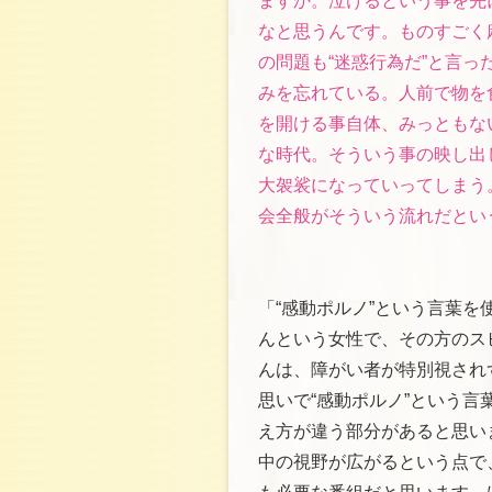
ますか。泣けるという事を先
なと思うんです。ものすごく
の問題も“迷惑行為だ”と言っ
みを忘れている。人前で物を
を開ける事自体、みっともな
な時代。そういう事の映し出
大袈裟になっていってしまう
会全般がそういう流れだとい
「“感動ポルノ”という言葉
んという女性で、その方のス
んは、障がい者が特別視され
思いで“感動ポルノ”という
え方が違う部分があると思い
中の視野が広がるという点で