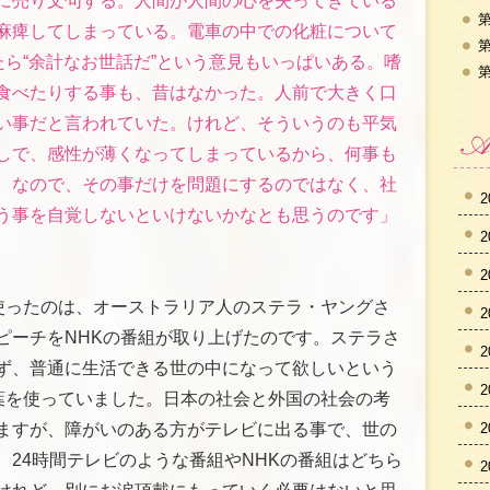
に売り文句する。人間が人間の心を失ってきている
第
麻痺してしまっている。電車の中での化粧について
第
たら“余計なお世話だ”という意見もいっぱいある。嗜
第
食べたりする事も、昔はなかった。人前で大きく口
い事だと言われていた。けれど、そういうのも平気
しで、感性が薄くなってしまっているから、何事も
。なので、その事だけを問題にするのではなく、社
2
う事を自覚しないといけないかなとも思うのです」
2
2
を使ったのは、オーストラリア人のステラ・ヤングさ
2
ピーチをNHKの番組が取り上げたのです。ステラさ
2
ず、普通に生活できる世の中になって欲しいという
2
言葉を使っていました。日本の社会と外国の社会の考
2
ますが、障がいのある方がテレビに出る事で、世の
、24時間テレビのような番組やNHKの番組はどちら
2