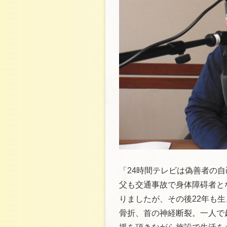
「24時間テレビは偽善者の
父も交通事故で身体障碍者と
りましたが、その後22年も
骨折、首の神経断裂。一人で