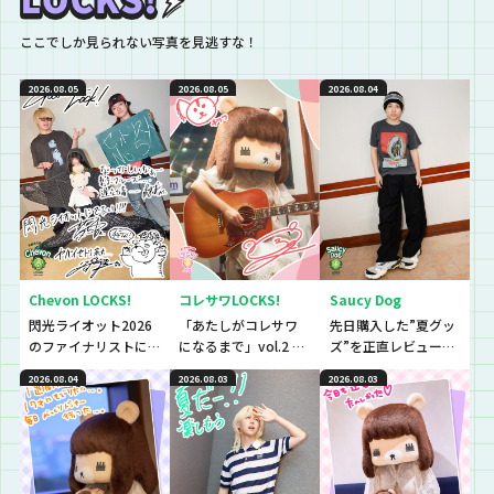
ここでしか見られない写真を見逃すな！
2026.08.05
2026.08.05
2026.08.04
Chevon LOCKS!
コレサワLOCKS!
Saucy Dog
閃光ライオット2026
「あたしがコレサワ
先日購入した”夏グッ
のファイナリストに
になるまで」vol.2 開
ズ”を正直レビューし
思わず「なんであん
催！！
ていきました！
2026.08.04
2026.08.03
2026.08.03
な上手いの？！」さ
らに今夜は『セット
リストNo.5』の授
業！