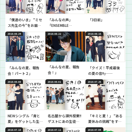
「僕達のいま」 "ミセ
「みんなの声」
「3日前」
ス先生の今"をお届
「ENSEMBLE
け！
TOUR」を振り返って
2018.08.29
2018.08.22
2018.08.15
「みんなの夏、報告
「みんなの夏、報告
「クイズ！平成最後
会！」
会！パート２」
の夏の音―――!!」
2018.08.08
2018.08.01
2018.07.25
NEWシングル「青と
名古屋から課外授業!!
「キミと夏！」 "ある
夏」をゲットした生
ゲストにあの生徒
夏休みの挑戦"をする
徒の“今の声”!!
も…！さらに「点描の
生徒に逆電！
2018.07.18
2018.07.11
2018.07.04