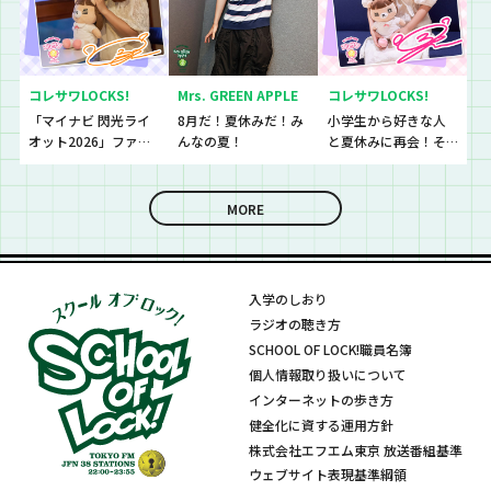
コレサワLOCKS!
Mrs. GREEN APPLE
コレサワLOCKS!
「マイナビ 閃光ライ
8月だ！夏休みだ！み
小学生から好きな人
オット2026」ファイ
んなの夏！
と夏休みに再会！そ
ナリストたちの音源
して、最後に嬉しいお
を聴いていきます！
知らせも！
MORE
入学のしおり
ラジオの聴き方
SCHOOL OF LOCK!職員名簿
個人情報取り扱いについて
インターネットの歩き方
健全化に資する運用方針
株式会社エフエム東京 放送番組基準
ウェブサイト表現基準綱領