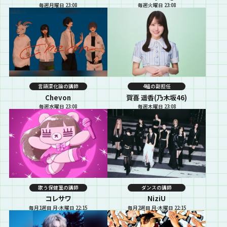
毎週月曜日 23:08
毎週火曜日 23:08
言語深化論の講師
4組の副担任
Chevon
賀喜 遥香(乃木坂46)
毎週水曜日 23:08
毎週木曜日 23:08
歌う保健室の講師
ダンスの講師
コレサワ
NiziU
毎月1週目 月-木曜日 22:15
毎月2週目 月-木曜日 22:15