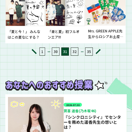
唄」初フルオンエア!!
Mrs. GREEN APPLE先
「夏と今！」 みんな
「青と夏」初フルオ
生からロシアお土産
はこの夏なにする？
ンエア!!!
プレゼント！
・・・
・・・
1
30
31
32
35
2026.07.30
賀喜 遥香(乃木坂46)
『シンクロニシティ』でセンタ
ーを務めた遥香先生の想いと
は？