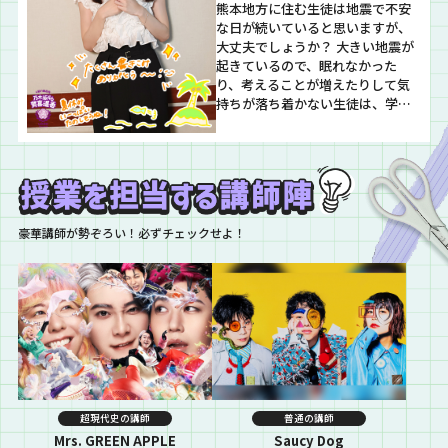
熊本地方に住む生徒は地震で不安
な日が続いていると思いますが、
大丈夫でしょうか？ 大きい地震が
起きているので、眠れなかった
り、考えることが増えたりして気
持ちが落ち着かない生徒は、学校
掲示板やメールにいつでもメッセ
ージを書いてくださいね。 少しで
も早く、いつも通りの生活が戻る
ことを祈っています。 いよいよ7月
も終わりですね！真夏の全国ツア
ーも残すところ6公演！ 来週は福
豪華講師が勢ぞろい！必ずチェックせよ！
岡で遥香先生の誕…
超現代史の講師
普通の講師
Mrs. GREEN APPLE
Saucy Dog