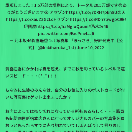
重版しました！1.5万部の増刷により、トータル20.5万部です😳あ
りがとうございます😭 アマゾン
https://t.co/7DRH7pEn8U
楽天
https://t.co/XauZ3GzLoH
セブン
https://t.co/RDh7pwgpC9
紀
伊國屋
https://t.co/haMgIuQoum
#乃木坂46
pic.twitter.com/ExcPmvfJJ6
— 乃木坂46賀喜遥香 1st 写真集 「まっさら」好評発売中【公
式】 (@kakiharuka_1st)
June 10, 2022
賀喜遥香にかかれば夏を超え、すでに秋を彩っているレベルで速
いスピード・・・( °_° )！！
ちなみに生徒のみんなは、自分のお気に入りのポストカードが付
いた写真集はゲット出来ましたか？
お店によっては売り切れになっている所もあるらしく・・・職員
も紀伊国屋新宿本店さんに行ってオリジナルカバーの写真集を買
おうと思ったらすでに売り切れていてしょんぼりして帰りまし