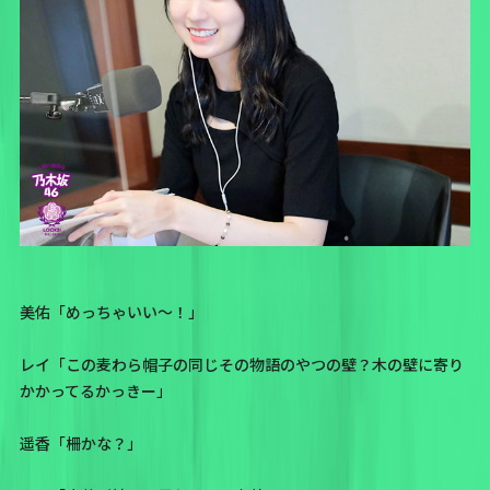
美佑「めっちゃいい〜！」
レイ「この麦わら帽子の同じその物語のやつの壁？木の壁に寄り
かかってるかっきー」
遥香「柵かな？」