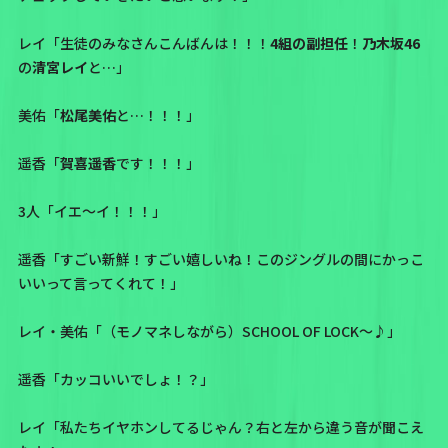
レイ「生徒のみなさんこんばんは！！！
4組の副担任
！
乃木坂46
の
清宮レイ
と…」
美佑「
松尾美佑
と…！！！」
遥香「
賀喜遥香
です！！！」
3人「イエ〜イ！！！」
遥香「すごい新鮮！すごい嬉しいね！このジングルの間にかっこ
いいって言ってくれて！」
レイ・美佑「（モノマネしながら）SCHOOL OF LOCK〜♪」
遥香「カッコいいでしょ！？」
レイ「私たちイヤホンしてるじゃん？右と左から違う音が聞こえ