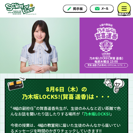
乃木坂LOCKS!(賀喜 遥香)
毎週木曜日 23:08
賀喜 遥香(乃木坂46) OFFICIAL SITE
8月6日（木）の
乃木坂LOCKS!(賀喜 遥香)は・・・
“4組の副担任”の賀喜遥香先生が、生徒のみんなと近い距離で色
んなお話を聞いたり話したりする場所が「
乃木坂LOCKS!
」
今夜の授業は、4組の教室宛に届いた生徒のみんなから届いてい
るメッセージを時間のかぎりチェックしていきます!!