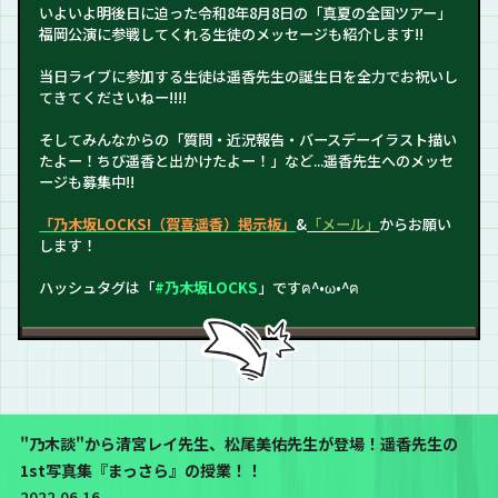
いよいよ明後日に迫った令和8年8月8日の「真夏の全国ツアー」
福岡公演に参戦してくれる生徒のメッセージも紹介します!!
当日ライブに参加する生徒は遥香先生の誕生日を全力でお祝いし
てきてくださいねー!!!!
そしてみんなからの「質問・近況報告・バースデーイラスト描い
たよー！ちび遥香と出かけたよー！」など...遥香先生へのメッセ
ージも募集中!!
「乃木坂LOCKS!（賀喜遥香）掲示板」
&
「メール」
からお願い
します！
ハッシュタグは「
#乃木坂LOCKS
」ですฅ^•ω•^ฅ
"乃木談"から清宮レイ先生、松尾美佑先生が登場！遥香先生の
1st写真集『まっさら』の授業！！
2022.06.16