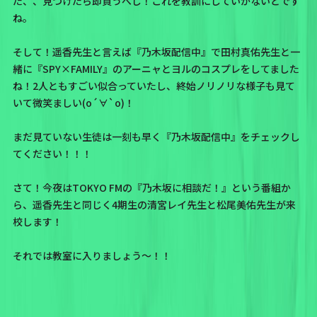
た、、見つけたら即買うべし！これを教訓にしていかないとです
ね。
そして！遥香先生と言えば
『乃木坂配信中』
で
田村真佑先生
と一
緒に『SPY×FAMILY』のアーニャとヨルのコスプレをしてました
ね！2人ともすごい似合っていたし、終始ノリノリな様子も見て
いて微笑ましい(о´∀`о)！
まだ見ていない生徒は一刻も早く
『乃木坂配信中』
をチェックし
てください！！！
さて！
今夜はTOKYO FMの『乃木坂に相談だ！』という番組か
ら、遥香先生と同じく4期生の清宮レイ先生と松尾美佑先生が来
校します！
それでは教室に入りましょう〜！！