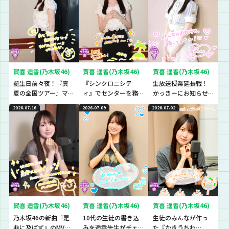
賀喜 遥香(乃木坂46)
賀喜 遥香(乃木坂46)
賀喜 遥香(乃木坂46)
誕生日前々夜！『真
『シンクロニシテ
生放送授業延長戦！
夏の全国ツアー』マ
ィ』でセンターを務
かっきーにお知らせ
ストアイテムと
めた遥香先生の想い
です！
2026.07.16
2026.07.09
2026.07.02
は！？
とは？
賀喜 遥香(乃木坂46)
賀喜 遥香(乃木坂46)
賀喜 遥香(乃木坂46)
乃木坂46の新曲『是
10代の生徒の書き込
生徒のみんなが作っ
非に及ばず』のMVを
みを遥香先生がチェ
た『かきうちわ