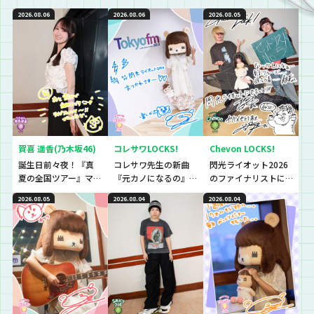
2026.08.06
2026.08.06
2026.08.05
賀喜 遥香(乃木坂46)
コレサワLOCKS!
Chevon LOCKS!
誕生日前々夜！『真
コレサワ先生の新曲
閃光ライオット2026
夏の全国ツアー』マ
『元カノになるの』
のファイナリストに
ストアイテムと
初解禁！！！！！
思わず「なんであん
2026.08.05
2026.08.04
2026.08.04
は！？
な上手いの？！」さ
らに今夜は『セット
リストNo.5』の授
業！