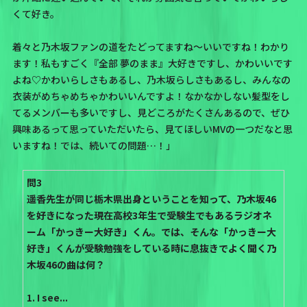
くて好き。
着々と乃木坂ファンの道をたどってますね〜いいですね！わかり
ます！私もすごく『全部 夢のまま』大好きですし、かわいいです
よね♡かわいらしさもあるし、乃木坂らしさもあるし、みんなの
衣装がめちゃめちゃかわいいんですよ！なかなかしない髪型をし
てるメンバーも多いですし、見どころがたくさんあるので、ぜひ
興味あるって思っていただいたら、見てほしいMVの一つだなと思
いますね！では、続いての問題…！」
問3
遥香先生が同じ栃木県出身ということを知って、乃木坂46
を好きになった現在高校3年生で受験生でもあるラジオネ
ーム「かっきー大好き」くん。では、そんな「かっきー大
好き」くんが受験勉強をしている時に息抜きでよく聞く乃
木坂46の曲は何？
1. I see...