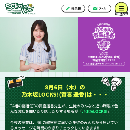
乃木坂LOCKS!(賀喜 遥香)
毎週木曜日 23:08
賀喜 遥香(乃木坂46) OFFICIAL SITE
8月6日（木）の
乃木坂LOCKS!(賀喜 遥香)は・・・
“4組の副担任”の賀喜遥香先生が、生徒のみんなと近い距離で色
んなお話を聞いたり話したりする場所が「
乃木坂LOCKS!
」
今夜の授業は、4組の教室宛に届いた生徒のみんなから届いてい
るメッセージを時間のかぎりチェックしていきます!!