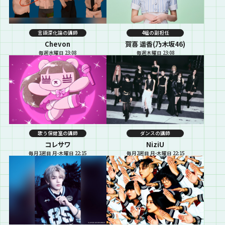
言語深化論の講師
4組の副担任
Chevon
賀喜 遥香(乃木坂46)
毎週水曜日 23:08
毎週木曜日 23:08
歌う保健室の講師
ダンスの講師
コレサワ
NiziU
毎月1週目 月-木曜日 22:15
毎月2週目 月-木曜日 22:15