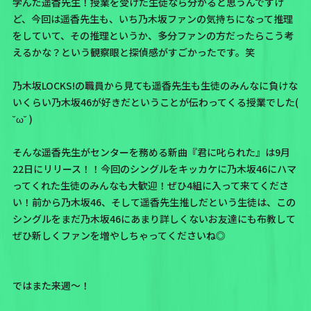
学んだ遥香先生！授業を受けた生徒なら分かると思うんですけ
ど、今回は遥香先生も、いち乃木坂ファンの気持ちになって推理
をしていて、その推理というか、多分ファンの方だったらこう考
えるかな？という観察眼と探偵感がすごかったです。笑
乃木坂LOCKS!の職員から見ても遥香先生も生徒のみんなに負けな
いくらい乃木坂46が好きだということが伝わってくる授業でした(
˘ω˘ )
そんな遥香先生がセンターを務める新曲『君に叱られた』は9月
22日にリリース！！今回のシングルをキッカケに乃木坂46にハマ
ってくれた生徒のみんなも大歓迎！ぜひ4組に入って来てくださ
い！前から乃木坂46、そして遥香先生推しだという生徒は、この
シングルをまだ乃木坂46にあまり詳しくないお友達にも布教して
ぜひ新しくファンを増やしちゃってくださいね◎
ではまた来週〜！