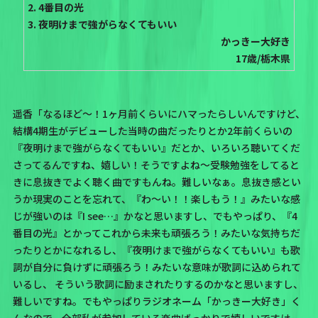
2. 4番目の光
3. 夜明けまで強がらなくてもいい
かっきー大好き
17歳/栃木県
遥香「なるほど〜！1ヶ月前くらいにハマったらしいんですけど、
結構4期生がデビューした当時の曲だったりとか2年前くらいの
『夜明けまで強がらなくてもいい』だとか、いろいろ聴いてくだ
さってるんですね、嬉しい！そうですよね〜受験勉強をしてると
きに息抜きでよく聴く曲ですもんね。難しいなぁ。息抜き感とい
うか現実のことを忘れて、『わ〜い！！楽しもう！』みたいな感
じが強いのは『I see…』かなと思いますし、でもやっぱり、『4
番目の光』とかってこれから未来も頑張ろう！みたいな気持ちだ
ったりとかになれるし、『夜明けまで強がらなくてもいい』も歌
詞が自分に負けずに頑張ろう！みたいな意味が歌詞に込められて
いるし、 そういう歌詞に励まされたりするのかなと思いますし、
難しいですね。でもやっぱりラジオネーム
「かっきー大好き」
く
んなので、全部私が参加している楽曲ばっかりで嬉しいですけ