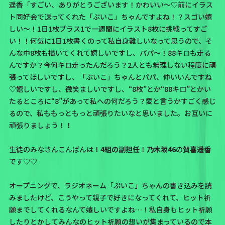
遥香「すごい、ありがとうございます！かわいい〜♡前に
イラス
ト同好会
で送ってくれた
「ぷいこ」
ちゃんですよね！？スゴい嬉
しい〜！1日1枚プラス1で一週間にイラスト8枚に挑戦ってすご
い！！何気に1日1枚書くのって私自身難しいなって思うので、そ
んな中8枚も描いてくれて嬉しいですし、パパ〜！88キロも走る
んですか？今何キロ走ったんだろう？2人とも無理しない程度に頑
張ってほしいですし、「ぷいこ」ちゃんとパパ、仲いいんですね
♡嬉しいですし、微笑ましいですし、“8枚”とか“88キロ”とかい
たるところに“8”があって私への何だろう？愛と言うかすごく感じ
るので、私ももっともっと頑張りたいなと思いました。お互いに
頑張りましょう！！
生徒のみなさんこんばんは！
4組の副担任
！
乃木坂46
の
賀喜遥香
です♡♡
オープニングで、ラジオネーム「ぷいこ」ちゃんの書き込みを読
みましたけど、こうやって親子で好きになってくれて、ヒット祈
願までしてくれるなんて嬉しいですよね…！私自身もヒット祈願
したりとかしてみんなのヒット祈願の想いが集まっているので本