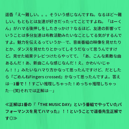
遥香「え〜難しい。。。そういう感じなんですね。なるほど〜難
しい。もともとは友達が好きだったってことですよね。
「はーく
ん」
がハマる後押しをしたきっかけ？なるほど、友達の影響って
いうことは多分友達は布教活動みたいなことしてる気がするんで
すよ。魅力を伝えるっていうか…で、音楽番組の映像を見せたり
とか、ダンスを見せたりとかってしそうだなって思うんですけ
ど。見せた結果テレビつけたらやってて、「あ、こんな素敵な曲
あるんだ！あ、新曲こんな感じなんだ！え、かわいいじゃ
ん！！」みたいなハマり方かなって思ったんですけど、だとした
ら『ごめんねFingers crossed』かなって思ったんですよ。答え
は…
1番で！！
すごい推理しちゃった！めっちゃ推理しちゃっ
た…(笑)それでは正解は…」
≪正解は1番の『「THE MUSIC DAY」という番組でやっていたパ
フォーマンスを見てハマった』！！ということで遥香先生正解で
す◎≫