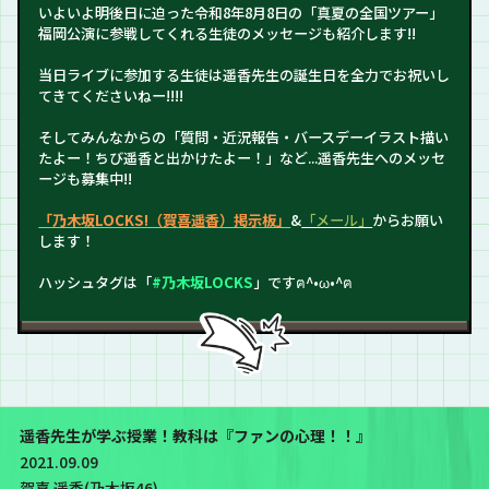
いよいよ明後日に迫った令和8年8月8日の「真夏の全国ツアー」
福岡公演に参戦してくれる生徒のメッセージも紹介します!!
当日ライブに参加する生徒は遥香先生の誕生日を全力でお祝いし
てきてくださいねー!!!!
そしてみんなからの「質問・近況報告・バースデーイラスト描い
たよー！ちび遥香と出かけたよー！」など...遥香先生へのメッセ
ージも募集中!!
「乃木坂LOCKS!（賀喜遥香）掲示板」
&
「メール」
からお願い
します！
ハッシュタグは「
#乃木坂LOCKS
」ですฅ^•ω•^ฅ
遥香先生が学ぶ授業！教科は『ファンの心理！！』
2021.09.09
賀喜 遥香(乃木坂46)