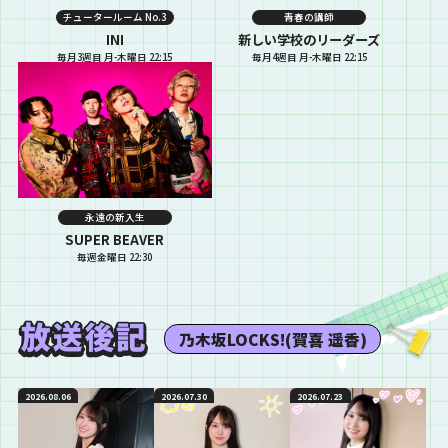
チュータールーム No.3
青春の講師
INI
新しい学校のリーダーズ
毎月3週目 月-木曜日 22:15
毎月4週目 月-木曜日 22:15
永遠の新入生
SUPER BEAVER
毎週金曜日 22:30
乃木坂LOCKS!(賀喜 遥香)
2026.08.06
2026.07.30
2026.07.23