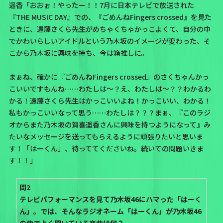
遥香「おおぉ！やったー！！7月に日本テレビで放送された
『THE MUSIC DAY』での、『ごめんねFingers crossed』を見た
ときに、
遠藤さくら
先生がめちゃくちゃかっこよくて、自分の中
でかわいらしいアイドルという乃木坂のイメージが変わった、そ
こから乃木坂に興味を持ち、今は箱推しに。
まぁね、確かに
『ごめんねFingers crossed』
のさくちゃんかっ
こいいですもんね……わたしは〜？え、わたしは〜？？わかるわ
かる！遠藤さくら先生はかっこいいよね！かっこいい、わかる！
私もかっこいいなって思う……わたしは？？？まぁ、『このラジ
オからまた乃木坂の賀喜遥香さんに興味を持つようになって』み
たいなメッセージを送ってもらえるように頑張りたいと思いま
す！「はーくん」、待っててくださいね。続いての問題いきま
す！！」
問2
テレビパフォーマンスを見て乃木坂46にハマった「はーく
ん」。では、そんなラジオネーム「はーくん」が乃木坂46
の曲でよく聞いている楽曲は何？