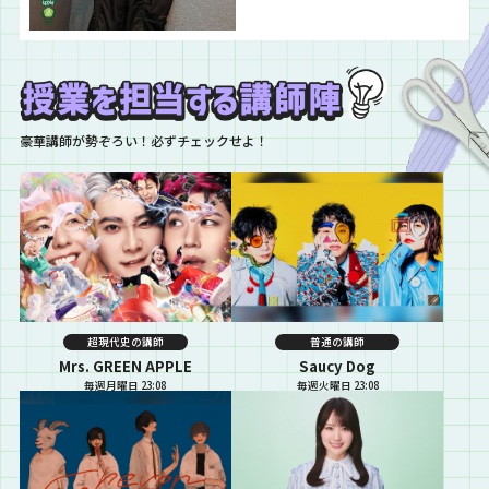
ビデオも公開されましたけ
ど、、！何といっても迫力がすご
い！！ 映画の中で聴けるのは新曲
だけだけど、このMVを映画館の巨
大スクリーンで観られたら、、！
と考えるといつか観てみたい気持
ちがある職員です…
豪華講師が勢ぞろい！必ずチェックせよ！
超現代史の講師
普通の講師
Mrs. GREEN APPLE
Saucy Dog
毎週月曜日 23:08
毎週火曜日 23:08