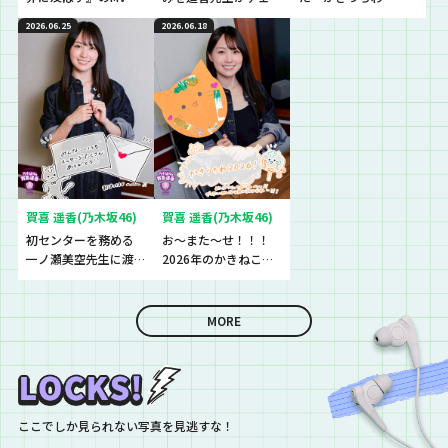
観た生徒の感想をチ
ック！
2026』を最速でチェ
2026.06.25
2026.06.18
ェック！
ック！！！
賀喜 遥香(乃木坂46)
賀喜 遥香(乃木坂46)
初センターを務める
お〜また〜せ！！！
一ノ瀬美空先生に渡
2026年のかきねこう
したものとは？
ちわが完成♪♪♪
MORE
ここでしか見られない写真を見逃すな！