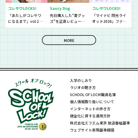
コレサワLOCKS!
Saucy Dog
コレサワLOCKS!
「あたしがコレサワ
先日購入した”夏グッ
「マイナビ 閃光ライ
になるまで」vol.2 開
ズ”を正直レビューし
オット2026」ファイ
催！！
ていきました！
ナリストたちの音源
を聴いていきます！
MORE
入学のしおり
ラジオの聴き方
SCHOOL OF LOCK!職員名簿
個人情報取り扱いについて
インターネットの歩き方
健全化に資する運用方針
株式会社エフエム東京 放送番組基準
ウェブサイト表現基準綱領