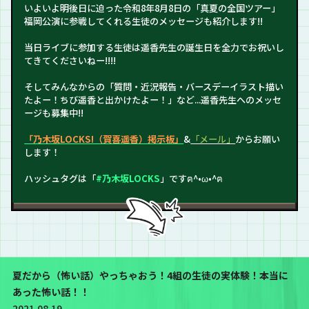
いよいよ明後日に迫った令和8年8月8日の「真夏の全国ツアー」
福岡公演に参戦してくれる生徒のメッセージも紹介します!!
当日ライブに参加する生徒は遥香先生の誕生日を全力でお祝いし
てきてくださいねー!!!!
そしてみんなからの「質問・近況報告・バースデーイラスト描い
たよー！ちび遥香と出かけたよー！」など...遥香先生へのメッセ
ージも募集中!!
「乃木坂LOCKS!（賀喜遥香）掲示板」
&
「メール」
からお願い
します！
ハッシュタグは「
#乃木坂LOCKS
」ですฅ^•ω•^ฅ
夏だから（怖い話）やっちゃおう！4組の生徒の実体験！本当に
あった怖い話！！
2021.08.19