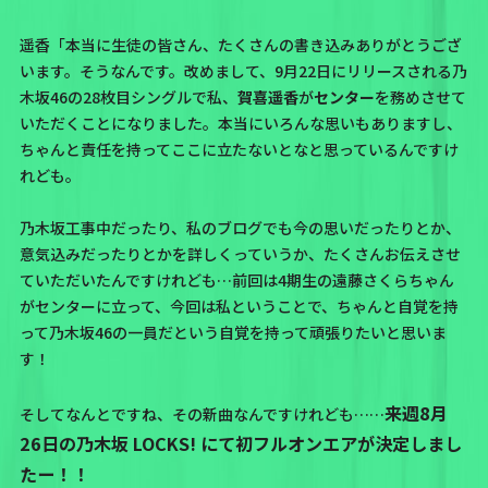
遥香「本当に生徒の皆さん、たくさんの書き込みありがとうござ
います。そうなんです。改めまして、9月22日にリリースされる乃
木坂46の28枚目シングルで私、
賀喜遥香
が
センター
を務めさせて
いただくことになりました。本当にいろんな思いもありますし、
ちゃんと責任を持ってここに立たないとなと思っているんですけ
れども。
乃木坂工事中
だったり、
私のブログ
でも今の思いだったりとか、
意気込みだったりとかを詳しくっていうか、たくさんお伝えさせ
ていただいたんですけれども…前回は4期生の遠藤さくらちゃん
がセンターに立って、今回は私ということで、ちゃんと自覚を持
って乃木坂46の一員だという自覚を持って頑張りたいと思いま
す！
来週8月
そしてなんとですね、その新曲なんですけれども……
26日の乃木坂 LOCKS! にて初フルオンエアが決定しまし
たー！！