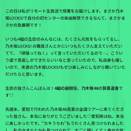
この日は私がリモート生放送で授業をお届けします。まさか乃木
坂LOCKS!で自分の初センターの楽曲解禁できるなんて、
まさかま
さかの急展開
です！
いつも4組の生徒のみんなには、たくさん元気をもらってるし、
乃木坂LOCKS! の職員さんとかにいつもたくさん支えていただい
てて、『頑張ってね！』って言っていただいてるので…。こうい
う面で恩返しができたらいいなと思っていたので、私自身も嬉し
いので、来週の乃木坂LOCKS!もぜひ楽しみにしながら聴いていた
だけたらと思います。
生徒の皆さんこんばんは！
4組の副担任
、
乃木坂46
の
賀喜遥香
で
す♡
先週末、愛知で行われた乃木坂46真夏の全国ツアーに来てくださ
った皆さん、本当にありがとうございました♡愛知県はね、本当
に楽しかったです。“カキうちわ”もうたくさん見つけられました
し、私のタオルとかも見つけられて、すごく嬉しくて！幸せな気