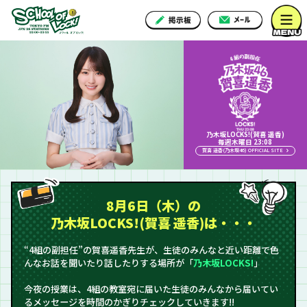
乃木坂LOCKS!(賀喜 遥香)
毎週木曜日 23:08
賀喜 遥香(乃木坂46) OFFICIAL SITE
8月6日（木）の
乃木坂LOCKS!(賀喜 遥香)は・・・
“4組の副担任”の賀喜遥香先生が、生徒のみんなと近い距離で色
んなお話を聞いたり話したりする場所が「
乃木坂LOCKS!
」
今夜の授業は、4組の教室宛に届いた生徒のみんなから届いてい
るメッセージを時間のかぎりチェックしていきます!!