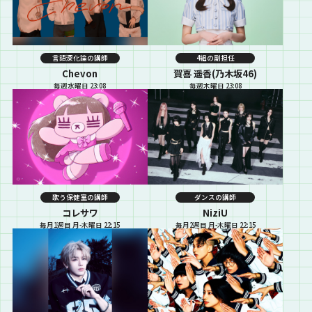
言語深化論の講師
4組の副担任
Chevon
賀喜 遥香(乃木坂46)
毎週水曜日 23:08
毎週木曜日 23:08
歌う保健室の講師
ダンスの講師
コレサワ
NiziU
毎月1週目 月-木曜日 22:15
毎月2週目 月-木曜日 22:15