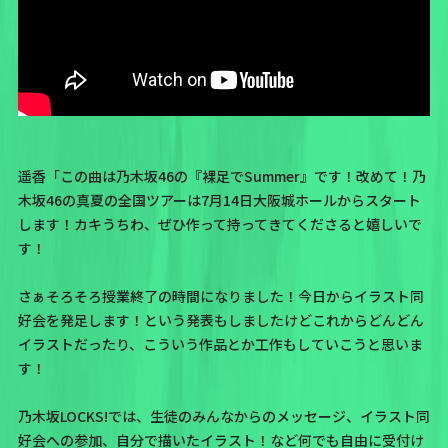
遥香「この曲は乃木坂46の
『裸足でSummer』
です！改めて！
乃
木坂46の真夏の全国ツアー
は7月14日大阪城ホールからスタート
します！カキうちわ、ぜひ作って持ってきてくださると嬉しいで
す！
さぁそろそろ授業終了の時間になりました！今日からイラスト同
好会を発足します！という発表もしましたけどこれからどんどん
イラストだったり、こういう作品とか工作もしていこうと思いま
す！
乃木坂LOCKS!では、生徒のみんなからのメッセージ、イラスト同
好会への参加、自分で描いたイラスト！など何でも自由に受付け