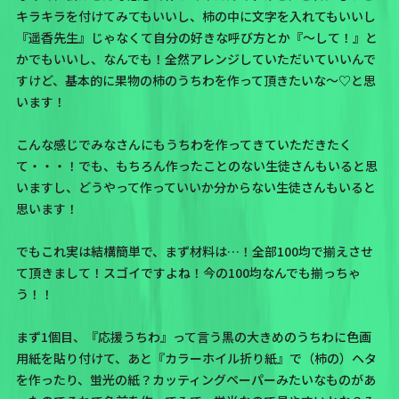
キラキラを付けてみてもいいし、柿の中に文字を入れてもいいし
『遥香先生』じゃなくて自分の好きな呼び方とか『〜して！』と
かでもいいし、なんでも！全然アレンジしていただいていいんで
すけど、基本的に果物の柿のうちわを作って頂きたいな〜♡と思
います！
こんな感じでみなさんにもうちわを作ってきていただきたく
て・・・！でも、もちろん作ったことのない生徒さんもいると思
いますし、どうやって作っていいか分からない生徒さんもいると
思います！
でもこれ実は結構簡単で、まず材料は…！全部100均で揃えさせ
て頂きまして！スゴイですよね！今の100均なんでも揃っちゃ
う！！
まず1個目、『応援うちわ』って言う黒の大きめのうちわに色画
用紙を貼り付けて、あと『カラーホイル折り紙』で（柿の）ヘタ
を作ったり、蛍光の紙？カッティングペーパーみたいなものがあ