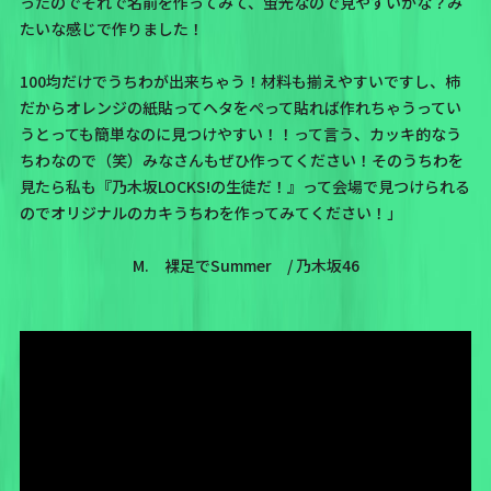
ったのでそれで名前を作ってみて、蛍光なので見やすいかな？み
たいな感じで作りました！
100均だけでうちわが出来ちゃう！材料も揃えやすいですし、柿
だからオレンジの紙貼ってヘタをぺって貼れば作れちゃうってい
うとっても簡単なのに見つけやすい！！って言う、カッキ的なう
ちわなので（笑）みなさんもぜひ作ってください！そのうちわを
見たら私も『乃木坂LOCKS!の生徒だ！』って会場で見つけられる
のでオリジナルのカキうちわを作ってみてください！」
M. 裸足でSummer / 乃木坂46