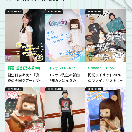
2026.08.06
2026.08.06
2026.08.05
賀喜 遥香(乃木坂46)
コレサワLOCKS!
Chevon LOCKS!
誕生日前々夜！『真
コレサワ先生の新曲
閃光ライオット2026
夏の全国ツアー』マ
『元カノになるの』
のファイナリストに
ストアイテムと
初解禁！！！！！
思わず「なんであん
2026.08.05
2026.08.04
2026.08.04
は！？
な上手いの？！」さ
らに今夜は『セット
リストNo.5』の授
業！