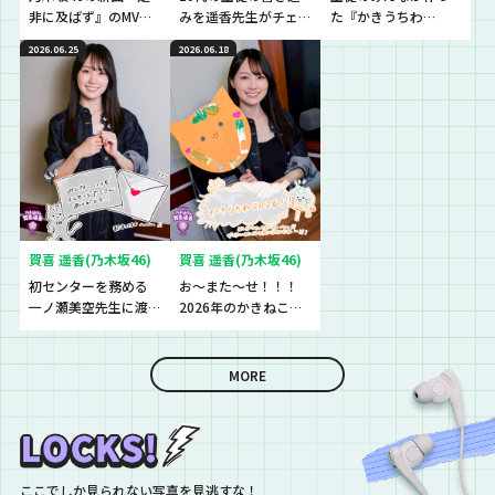
非に及ばず』のMVを
みを遥香先生がチェ
た『かきうちわ
観た生徒の感想をチ
ック！
2026』を最速でチェ
2026.06.25
2026.06.18
ェック！
ック！！！
賀喜 遥香(乃木坂46)
賀喜 遥香(乃木坂46)
初センターを務める
お〜また〜せ！！！
一ノ瀬美空先生に渡
2026年のかきねこう
したものとは？
ちわが完成♪♪♪
MORE
ここでしか見られない写真を見逃すな！