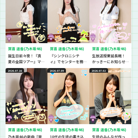
賀喜 遥香(乃木坂46)
賀喜 遥香(乃木坂46)
賀喜 遥香(乃木坂46)
誕生日前々夜！『真
『シンクロニシテ
生放送授業延長戦！
夏の全国ツアー』マ
ィ』でセンターを務
かっきーにお知らせ
ストアイテムと
めた遥香先生の想い
です！
2026.07.16
2026.07.09
2026.07.02
は！？
とは？
賀喜 遥香(乃木坂46)
賀喜 遥香(乃木坂46)
賀喜 遥香(乃木坂46)
乃木坂46の新曲『是
10代の生徒の書き込
生徒のみんなが作っ