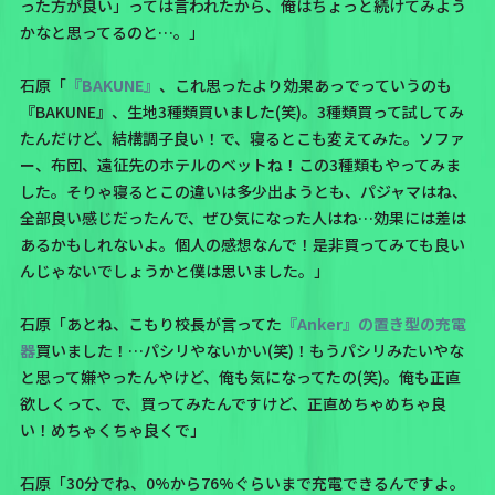
った方が良い」っては言われたから、俺はちょっと続けてみよう
かなと思ってるのと…。」
石原「
『BAKUNE』
、これ思ったより効果あっでっていうのも
『BAKUNE』、生地3種類買いました(笑)。3種類買って試してみ
たんだけど、結構調子良い！で、寝るとこも変えてみた。ソファ
ー、布団、遠征先のホテルのベットね！この3種類もやってみま
した。そりゃ寝るとこの違いは多少出ようとも、パジャマはね、
全部良い感じだったんで、ぜひ気になった人はね…効果には差は
あるかもしれないよ。個人の感想なんで！是非買ってみても良い
んじゃないでしょうかと僕は思いました。」
石原「あとね、こもり校長が言ってた
『Anker』の置き型の充電
器
買いました！…パシリやないかい(笑)！もうパシリみたいやな
と思って嫌やったんやけど、俺も気になってたの(笑)。俺も正直
欲しくって、で、買ってみたんですけど、正直めちゃめちゃ良
い！めちゃくちゃ良くで」
石原「30分でね、0%から76%ぐらいまで充電できるんですよ。