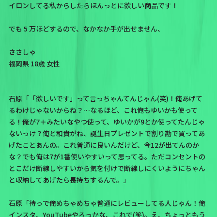
イロンしてる私からしたらほんっとに欲しい商品です！
でも 5 万ほどするので、なかなか手が出せません、
ささしゃ
福岡県 18歳 女性
石原「「欲しいです」って言っちゃんてんじゃん(笑)！俺あげて
るわけじゃないからね？…なるほど、これ俺もゆいかも使って
る！俺が7＋みたいなやつ使って、ゆいかが9とか使ってたんじゃ
ないっけ？俺と和貴がね、誕生日プレゼントで割り勘で買ってあ
げたことあんの。これ普通に良いんだけど、今12が出てんのか
な？でも俺は7が1番使いやすいって思ってる。ただコンセントの
とこだけ断線しやすいから気を付けで断線しにくいようにちゃん
と収納してあげたら長持ちするんで。」
石原「待っで俺めちゃめちゃ普通にレビューしてる人じゃん！俺
インスタ、YouTubeやろっかな、これで(笑)。え、ちょっともう