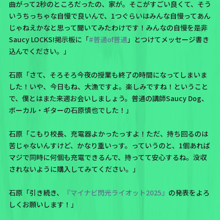
曲がって2秒のところだったの、家が。そこがすごい良くて、そう
いうちっちゃな自慢で良いんで、1つぐらいはみんな自慢ってあん
じゃねえかなと思って聞いてみたわけです！みんなの自慢を是非
Saucy LOCKS!掲示板
に「
#普通of普通
」とつけてメッセージ書き
込んでください。」
石原「さて、そろそろ今夜の授業も終了の時間になってしまいま
した！いや、今日もね、大漁ですよ。楽しみですね！ということ
で、僕とはまた来週お会いしましょう。普通の講師Saucy Dog、
ボーカル・ギターの石原慎也でした！」
石原「こもり校長、充電器よかったっすよ！ただ、持ち回るのは
苦じゃないんすけど、かなり重いっす。っていうのと、1個あれば
マジで同時に何個も充電できるんで、持ってて安心するね。没収
されないように購入してみてください。」
石原「引き続き、
『マイナビ閃光ライオット2025』
の発表をよろ
しくお願いします！」