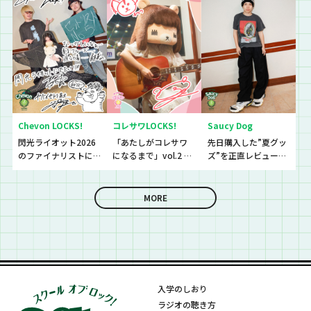
生徒と、恋バナ逆
電！！！！
Chevon LOCKS!
コレサワLOCKS!
Saucy Dog
閃光ライオット2026
「あたしがコレサワ
先日購入した”夏グッ
のファイナリストに
になるまで」vol.2 開
ズ”を正直レビューし
思わず「なんであん
催！！
ていきました！
な上手いの？！」さ
らに今夜は『セット
MORE
リストNo.5』の授
業！
入学のしおり
ラジオの聴き方