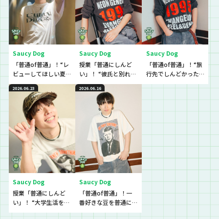
Saucy Dog
Saucy Dog
Saucy Dog
「普通of普通」！“レ
授業「普通にしんど
「普通of普通」！“旅
ビューしてほしい夏
い」！ “彼氏と別れる
行先でしんどかった
グッズ”を普通に教え
か悩んでいてしんど
こと”の普通を教え
2026.06.23
2026.06.16
て！
い”という生徒に逆電
て！
Saucy Dog
Saucy Dog
授業「普通にしんど
「普通of普通」！一
い」！ “大学生活を頑
番好きな豆を普通に
張れなくてしんどい
教えて！