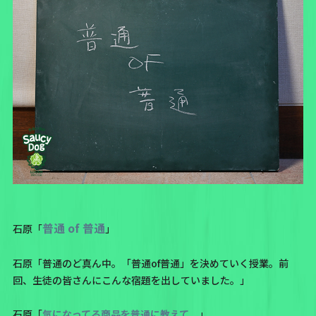
普通 of 普通
石原「
」
石原「普通のど真ん中。「普通of普通」を決めていく授業。前
回、生徒の皆さんにこんな宿題を出していました。」
石原「
気になってる商品を普通に教えて。
」