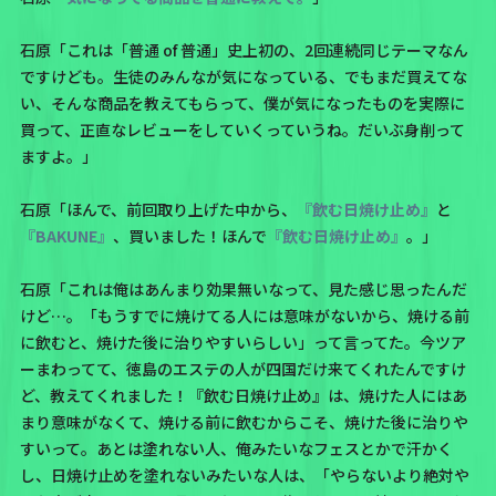
石原「これは「普通 of 普通」史上初の、2回連続同じテーマなん
ですけども。生徒のみんなが気になっている、でもまだ買えてな
い、そんな商品を教えてもらって、僕が気になったものを実際に
買って、正直なレビューをしていくっていうね。だいぶ身削って
ますよ。」
石原「ほんで、前回取り上げた中から、
『飲む日焼け止め』
と
『BAKUNE』
、買いました！ほんで
『飲む日焼け止め』
。」
石原「これは俺はあんまり効果無いなって、見た感じ思ったんだ
けど…。「もうすでに焼けてる人には意味がないから、焼ける前
に飲むと、焼けた後に治りやすいらしい」って言ってた。今ツア
ーまわってて、徳島のエステの人が四国だけ来てくれたんですけ
ど、教えてくれました！『飲む日焼け止め』は、焼けた人にはあ
まり意味がなくて、焼ける前に飲むからこそ、焼けた後に治りや
すいって。あとは塗れない人、俺みたいなフェスとかで汗かく
し、日焼け止めを塗れないみたいな人は、「やらないより絶対や