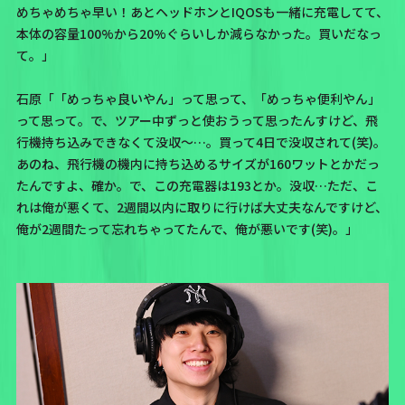
めちゃめちゃ早い！あとヘッドホンとIQOSも一緒に充電してて、
本体の容量100%から20%ぐらいしか減らなかった。買いだなっ
て。」
石原「「めっちゃ良いやん」って思って、「めっちゃ便利やん」
って思って。で、ツアー中ずっと使おうって思ったんすけど、飛
行機持ち込みできなくて没収～…。買って4日で没収されて(笑)。
あのね、飛行機の機内に持ち込めるサイズが160ワットとかだっ
たんですよ、確か。で、この充電器は193とか。没収…ただ、こ
れは俺が悪くて、2週間以内に取りに行けば大丈夫なんですけど、
俺が2週間たって忘れちゃってたんで、俺が悪いです(笑)。」