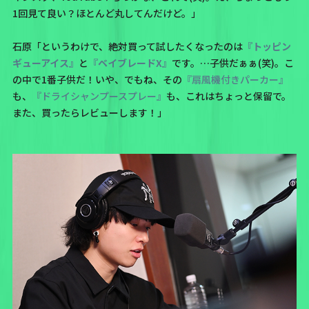
1回見て良い？ほとんど丸してんだけど。」
石原「というわけで、絶対買って試したくなったのは
『トッピン
ギューアイス』
と
『ベイブレードX』
です。…子供だぁぁ(笑)。こ
の中で1番子供だ！いや、でもね、その
『扇風機付きパーカー』
も、
『ドライシャンプースプレー』
も、これはちょっと保留で。
また、買ったらレビューします！」