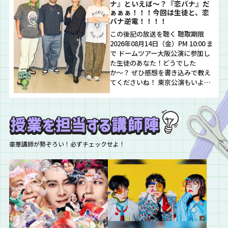
ナ』といえば〜？『恋バナ』だ
ぁぁぁ！！！今回は生徒と、恋
バナ逆電！！！！
この後記の放送を聴く 聴取期限
2026年08月14日（金）PM 10:00 ま
で ドームツアー大阪公演に参加し
た生徒のあなた！どうでした
か〜？ ぜひ感想を書き込みで教え
てくださいね！ 東京公演もいよい
よ来月！楽しみですね！ ぜひ期待
の声も書き込んでください そし
て！明日8月8日(土)12:00〜 都会の
ラクダ TOUR…
豪華講師が勢ぞろい！必ずチェックせよ！