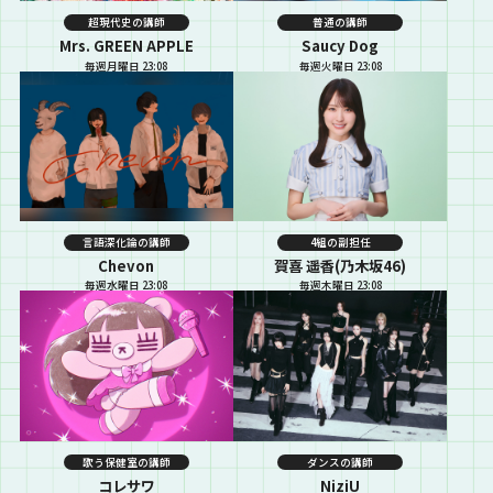
超現代史の講師
普通の講師
Mrs. GREEN APPLE
Saucy Dog
毎週月曜日 23:08
毎週火曜日 23:08
言語深化論の講師
4組の副担任
Chevon
賀喜 遥香(乃木坂46)
毎週水曜日 23:08
毎週木曜日 23:08
歌う保健室の講師
ダンスの講師
コレサワ
NiziU