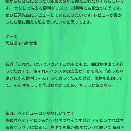
髪がさらさらになったり頭皮の臭いも抑えられたりするらしいで
す。 水なしで洗える便利グッズで、災害時にも役立つそうです。
ぜひ石原先生にレビューしていただきたいです! レビューが良か
ったら夏に備えて私も買いたいなと思ってます。
ぎーま
宮城県 17 歳 女性
石原「これね、はいはいはい！これもともと、韓国か中国で流行
ってたの！で、俺それをインスタの広告か何かで見て「めっちゃ
良いじゃん便利じゃん」って思ってたんだけど、偽物も出回って
て。そん時ちょっと手出せなかったの、ちょっと気になる。」
私は、ヘアビューロンが欲しいです！
高級なヘアアイロンみたいなやつなんですけど アイロンすればす
る程サラサラになるし、高温でも髪が傷まないって聞いて 毎日ア