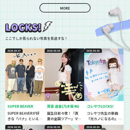
という”という生徒に
逆電
MORE
ここでしか見られない写真を見逃すな！
2026.08.07
2026.08.06
2026.08.06
SUPER BEAVER
賀喜 遥香(乃木坂46)
コレサワLOCKS!
SUPER BEAVERが好
誕生日前々夜！『真
コレサワ先生の新曲
きな『バナ』といえ
夏の全国ツアー』マ
『元カノになるの』
ば〜？『恋バナ』だ
ストアイテムと
初解禁！！！！！
2026.08.05
2026.08.05
2026.08.04
ぁぁぁ！！！今回は
は！？