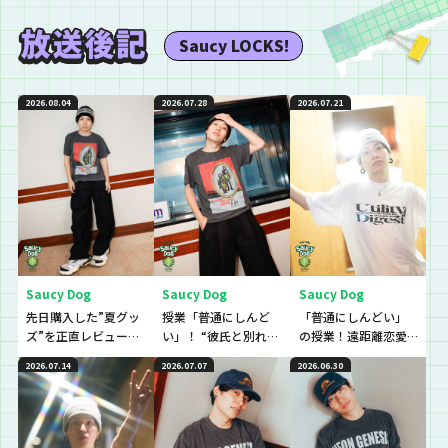
Saucy LOCKS!
2026.08.04
2026.07.28
2026.07.21
Saucy Dog
Saucy Dog
Saucy Dog
先日購入した”夏グッ
授業「普通にしんど
「普通にしんどい」
ズ”を正直レビューし
い」！ “彼氏と別れる
の授業！遠距離恋愛
ていきました！
か悩んでいてしんど
でモヤモヤしていて、
2026.07.14
2026.07.07
2026.06.30
い”という生徒に逆電
しんどい…という生徒
のに逆電