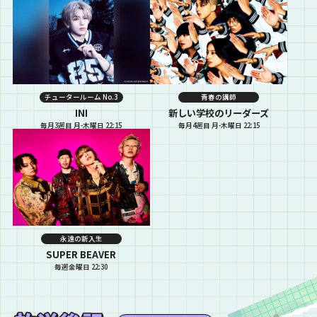
チュータールーム No.3
青春の講師
INI
新しい学校のリーダーズ
毎月3週目 月-木曜日 22:15
毎月4週目 月-木曜日 22:15
永遠の新入生
SUPER BEAVER
毎週金曜日 22:30