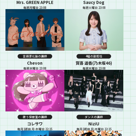
Mrs. GREEN APPLE
Saucy Dog
毎週月曜日 23:08
毎週火曜日 23:08
言語深化論の講師
4組の副担任
Chevon
賀喜 遥香(乃木坂46)
毎週水曜日 23:08
毎週木曜日 23:08
歌う保健室の講師
ダンスの講師
コレサワ
NiziU
毎月1週目 月-木曜日 22:15
毎月2週目 月-木曜日 22:15