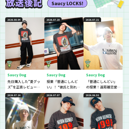
Saucy LOCKS!
2026.08.04
2026.07.28
2026.07.21
Saucy Dog
Saucy Dog
Saucy Dog
先日購入した”夏グッ
授業「普通にしんど
「普通にしんどい」
ズ”を正直レビューし
い」！ “彼氏と別れる
の授業！遠距離恋愛
ていきました！
か悩んでいてしんど
でモヤモヤしていて、
2026.07.14
2026.07.07
2026.06.30
い”という生徒に逆電
しんどい…という生徒
のに逆電