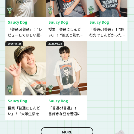
Saucy Dog
Saucy Dog
Saucy Dog
「普通of普通」！“レ
授業「普通にしんど
「普通of普通」！“旅
ビューしてほしい夏
い」！ “彼氏と別れる
行先でしんどかった
グッズ”を普通に教え
か悩んでいてしんど
こと”の普通を教え
2026.06.23
2026.06.16
て！
い”という生徒に逆電
て！
Saucy Dog
Saucy Dog
授業「普通にしんど
「普通of普通」！一
い」！ “大学生活を頑
番好きな豆を普通に
張れなくてしんどい
教えて！
という”という生徒に
逆電
MORE