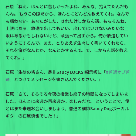
石原「ねえ、ほんとに苦しかったよね、みんな。抱えてたんだも
んね。 もうこの際だから、ほんとにどんどん教えてくれ。なんで
も構わない。あなたがした、されたけしからん話。もちろんね、
上限はある。放送で出してもいい、出してはいけないみたいな上
限はあるかもしれないけど、頑張って出すから。俺が放送してい
いようにするんで。あの、とりあえず生々しく書いてくれたら、
それを俺がなんとか、なんとかするんで。で、しからん話を教え
てくれ。」
石原「生徒の皆さん、是非
Saucy LOCKS!掲示板
に「
#普通オブ普
通
」とつけてメッセージを書き込んでください。」
石原「さて、そろそろ今夜の授業も終了の時間になってしまいま
した。ほんとに来週か再来週か。楽しみだな。 ということで、僕
とはまた来週お会いしましょう。普通の講師Saucy Dogボーカル
ギターの石原慎也でした！」