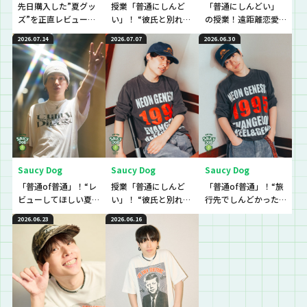
先日購入した”夏グッ
授業「普通にしんど
「普通にしんどい」
ズ”を正直レビューし
い」！ “彼氏と別れる
の授業！遠距離恋愛
ていきました！
か悩んでいてしんど
でモヤモヤしていて、
2026.07.14
2026.07.07
2026.06.30
い”という生徒に逆電
しんどい…という生徒
のに逆電
Saucy Dog
Saucy Dog
Saucy Dog
「普通of普通」！“レ
授業「普通にしんど
「普通of普通」！“旅
ビューしてほしい夏
い」！ “彼氏と別れる
行先でしんどかった
グッズ”を普通に教え
か悩んでいてしんど
こと”の普通を教え
2026.06.23
2026.06.16
て！
い”という生徒に逆電
て！