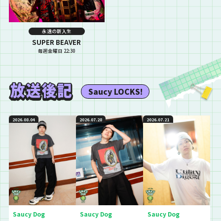
永遠の新入生
SUPER BEAVER
毎週金曜日 22:30
Saucy LOCKS!
2026.08.04
2026.07.28
2026.07.21
Saucy Dog
Saucy Dog
Saucy Dog