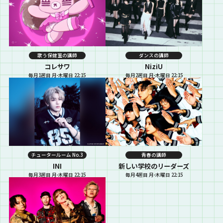
歌う保健室の講師
ダンスの講師
コレサワ
NiziU
毎月1週目 月-木曜日 22:15
毎月2週目 月-木曜日 22:15
チュータールーム No.3
青春の講師
INI
新しい学校のリーダーズ
毎月3週目 月-木曜日 22:15
毎月4週目 月-木曜日 22:15