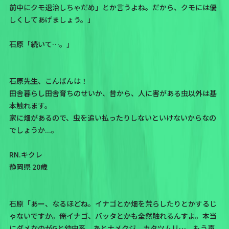
前中にクモ退治しちゃだめ」とか言うよね。だから、クモには優
しくしてあげましょう。」
石原「続いて…。」
石原先生、こんばんは！
田舎暮らし田舎育ちのせいか、昔から、人に害がある虫以外は基
本触れます。
家に畑があるので、虫を追い払ったりしないといけないからなの
でしょうか...。
RN.キクレ
静岡県 20歳
石原「あー、なるほどね。イナゴとか畑を荒らしたりとかするじ
ゃないですか。俺イナゴ、バッタとかも全然触れるんすよ。本当
にダメなのがGと幼虫系、あとナメクジ、カタツムリ…。もう声