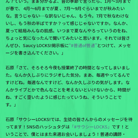
ん？ていう。まぁ分かるよ、昔の季節で言ったら、1月～3月まで
が春で、 4月～6月までが夏 、7月～9月ぐらいまでが秋みたい
な。言うじゃない…な訳ないじゃん、もう今。7月で秋なわけな
いし、もう秋の半ばですか？って感じじゃないですか。なんか、
夏って結局みんなの肌感。いつまで夏なんやろっていうのをね、
ちょっと気になったんで聞いてみたいと思います。それでは皆さ
んぜひ、
Saucy LOCKS!掲示板
に
“#普通of普通”
とつけて、メッセ
ージを書き込んでください。」
石原「さて、そろそろ今夜も授業終了の時間となってしまいまし
た。なんか久しぶりにラジオした気分。まあ、毎週やってるんで
すけどね。毎週なんですけど、なんか久しぶりの気がします。な
んかライブとかで色んなことを考えないといけないから、時間が
ね、すごく空いたように感じたっていうね、そういうことで
す。」
石原「サウシーLOCKS!では、生徒の皆さんからのメッセージを待
ってます！SNSのハッシュタグは
「#サウシーLOCKS」
です！と
いうことで、僕とはまた来週お会いしましょう！普通の講師・