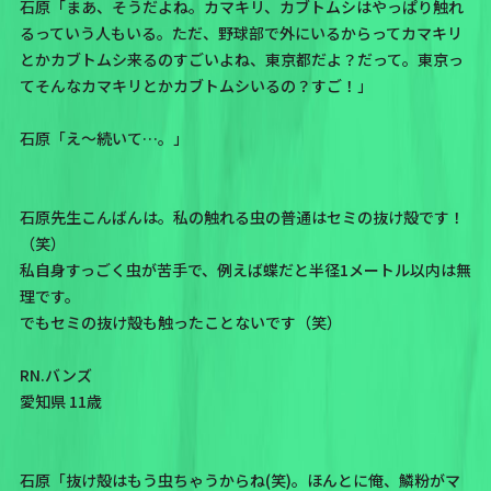
石原「まあ、そうだよね。カマキリ、カブトムシはやっぱり触れ
るっていう人もいる。ただ、野球部で外にいるからってカマキリ
とかカブトムシ来るのすごいよね、東京都だよ？だって。東京っ
てそんなカマキリとかカブトムシいるの？すご！」
石原「え～続いて…。」
石原先生こんばんは。私の触れる虫の普通はセミの抜け殻です！
（笑）
私自身すっごく虫が苦手で、例えば蝶だと半径1メートル以内は無
理です。
でもセミの抜け殻も触ったことないです（笑）
RN.バンズ
愛知県 11歳
石原「抜け殻はもう虫ちゃうからね(笑)。ほんとに俺、鱗粉がマ