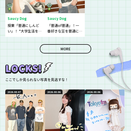
Saucy Dog
Saucy Dog
授業「普通にしんど
「普通of普通」！一
い」！ “大学生活を頑
番好きな豆を普通に
張れなくてしんどい
教えて！
という”という生徒に
逆電
MORE
ここでしか見られない写真を見逃すな！
2026.08.07
2026.08.06
2026.08.06