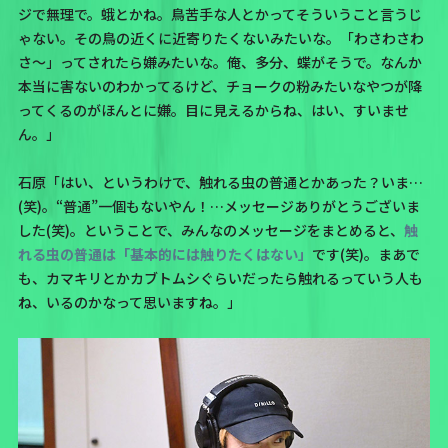
ジで無理で。蛾とかね。鳥苦手な人とかってそういうこと言うじ
ゃない。その鳥の近くに近寄りたくないみたいな。「わさわさわ
さ～」ってされたら嫌みたいな。俺、多分、蝶がそうで。なんか
本当に害ないのわかってるけど、チョークの粉みたいなやつが降
ってくるのがほんとに嫌。目に見えるからね、はい、すいませ
ん。」
石原「はい、というわけで、触れる虫の普通とかあった？いま…
(笑)。“普通”一個もないやん！…メッセージありがとうございま
した(笑)。ということで、みんなのメッセージをまとめると、
触
れる虫の普通は「基本的には触りたくはない」
です(笑)。まあで
も、カマキリとかカブトムシぐらいだったら触れるっていう人も
ね、いるのかなって思いますね。」