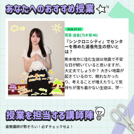
2026.07.30
賀喜 遥香(乃木坂46)
『シンクロニシティ』でセンタ
ーを務めた遥香先生の想いと
は？
熊本地方に住む生徒は地震で不安
な日が続いていると思いますが、
大丈夫でしょうか？ 大きい地震が
起きているので、眠れなかった
り、考えることが増えたりして気
持ちが落ち着かない生徒は、学校
掲示板やメールにいつでもメッセ
ージを書いてくださいね。 少しで
も早く、いつも通りの生活が戻る
ことを祈っています。 いよいよ7月
も終わりですね！真夏の全国ツア
ーも残すところ6公演！ 来週は福
豪華講師が勢ぞろい！必ずチェックせよ！
岡で遥香先生の誕…