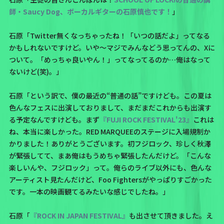
師・Saucy Dog、ボーカルギターの石原慎也です！
」
石原「Twitter無くなっちゃったね！「いつの話だよ」ってなる
かもしれないですけど。いや～マジでみんなどう思ってんの、Xに
ついて。「めっちゃ良いやん！」ってなってるのか…俺はなって
ないけど(笑)。」
石原「という訳で、僕の最近の“普通の話”ですけども。この夏は
色んなフェスに出演しておりまして、まだまだこれからも出演す
る予定なんですけども。まず
『FUJI ROCK FESTIVAL'23』
これは
ね、本当に楽しかった。RED MARQUEEのステージに入場規制か
かりました！ありがとうございます。初フジロック、珍しく秋澤
が緊張してて、まあ俺はもうめちゃ緊張したんだけど。「こんな
楽しいんや、フジロック」って。俺らのライブ以外にも、色んな
アーティスト見たんだけど、Foo Fightersがやっぱりすごかった
です。一本の映画観てるみたいな感じでしたね。」
石原「
『ROCK IN JAPAN FESTIVAL』
も出させて頂きました。え