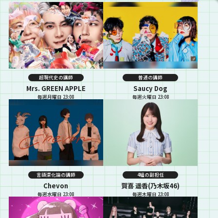
超現代史の講師
普通の講師
Mrs. GREEN APPLE
Saucy Dog
毎週月曜日 23:08
毎週火曜日 23:08
言語深化論の講師
4組の副担任
Chevon
賀喜 遥香(乃木坂46)
毎週水曜日 23:08
毎週木曜日 23:08