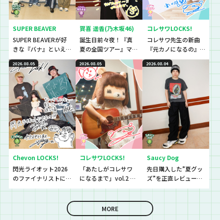
SUPER BEAVER
賀喜 遥香(乃木坂46)
コレサワLOCKS!
SUPER BEAVERが好
誕生日前々夜！『真
コレサワ先生の新曲
きな『バナ』といえ
夏の全国ツアー』マ
『元カノになるの』
ば〜？『恋バナ』だ
ストアイテムと
初解禁！！！！！
2026.08.05
2026.08.05
2026.08.04
ぁぁぁ！！！今回は
は！？
生徒と、恋バナ逆
電！！！！
Chevon LOCKS!
コレサワLOCKS!
Saucy Dog
閃光ライオット2026
「あたしがコレサワ
先日購入した”夏グッ
のファイナリストに
になるまで」vol.2 開
ズ”を正直レビューし
思わず「なんであん
催！！
ていきました！
な上手いの？！」さ
らに今夜は『セット
MORE
リストNo.5』の授