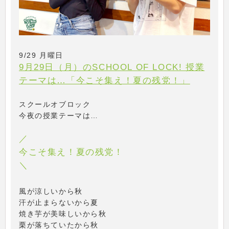
9/29 月曜日
9月29日（月）のSCHOOL OF LOCK! 授業
テーマは…「今こそ集え！夏の残党！」
スクールオブロック
今夜の授業テーマは…
／
今こそ集え！夏の残党！
＼
風が涼しいから秋
汗が止まらないから夏
焼き芋が美味しいから秋
栗が落ちていたから秋