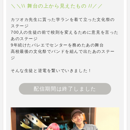
＼＼\\ 舞台の上から見えたもの //／／
カツオカ先生に貰った学ランを着て立った文化祭の
ステージ
700人の生徒の前で校則を変えるために意見を言った
あのステージ
9年続けたバレエでセンターを務めたあの舞台
高校最後の文化祭でバンドを組んで出たあのステー
ジ
そんな生徒と逆電を繋いでいきました！
配信期間は終了しました