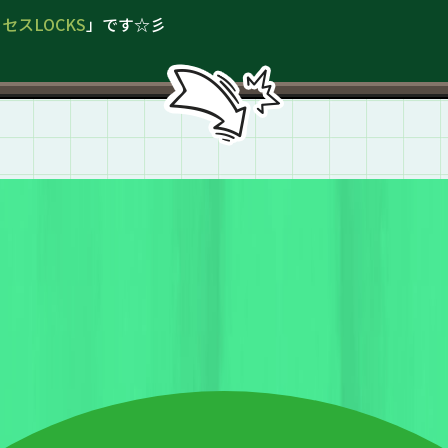
ミセスLOCKS
」です☆彡