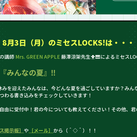
8月3日（月）の
ミセスLOCKS!は・・・
史の講師
Mrs. GREEN APPLE
藤澤涼架先生🐥🎹によるミセスLOC
『みんなの夏』‼
休みを迎えたみんなは、今どんな夏を過ごしていますか？みん
つわる書き込みをチェックしていきます！
自由に受付中！君の今についても教えてください！その他、君
ス掲示板］
や
［メール］
から（＾◇＾）！！