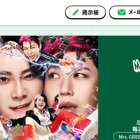
ミ
毎
Mrs. GRE