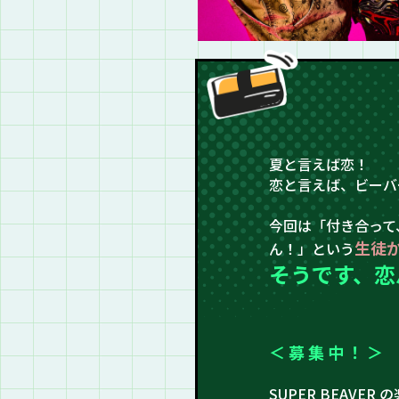
夏と言えば恋！
恋と言えば、ビーバー
今回は「付き合って
生徒
ん！」という
そうです、恋
＜ 募 集 中 ！ ＞
SUPER BEAVER 