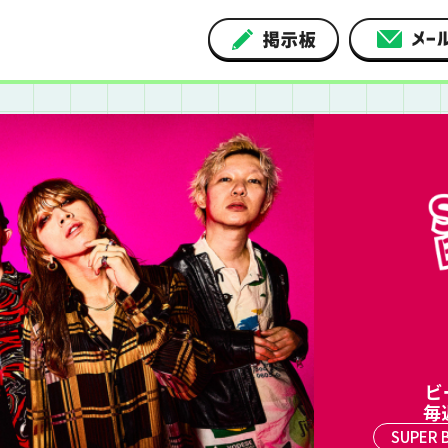
ビ
毎
SUPER B