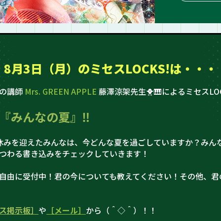
8月3日（月）の
ミセスLOCKS!は・・・
史の講師
Mrs. GREEN APPLE
藤澤涼架先生🐥🎹によるミセスLOC
『みんなの夏』‼
休みを迎えたみんなは、今どんな夏を過ごしていますか？みん
つわる書き込みをチェックしていきます！
自由に受付中！君の今についても教えてください！その他、君
ス掲示板］
や
［メール］
から（＾◇＾）！！