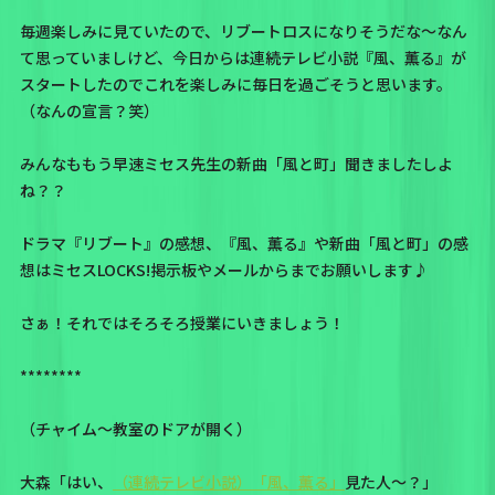
毎週楽しみに見ていたので、リブートロスになりそうだな～なん
て思っていましけど、今日からは連続テレビ小説『風、薫る』が
スタートしたのでこれを楽しみに毎日を過ごそうと思います。
（なんの宣言？笑）
みんなももう早速ミセス先生の新曲「風と町」聞きましたしよ
ね？？
ドラマ『リブート』の感想、『風、薫る』や新曲「風と町」の感
想はミセスLOCKS!掲示板やメールからまでお願いします♪
さぁ！それではそろそろ授業にいきましょう！
********
（チャイム～教室のドアが開く）
大森「はい、
（連続テレビ小説）「風、薫る」
見た人〜？」