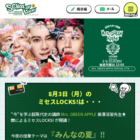
ミセスLOCKS!
毎週月曜日 23:08
Mrs. GREEN APPLE OFFICIAL SITE
8月3日（月）の
ミセスLOCKS!は・・・
"今"を学ぶ超現代史の講師
Mrs. GREEN APPLE
藤澤涼架先生🐥
🎹によるミセスLOCKS! が開講！
『みんなの夏』‼
今夜の授業テーマは