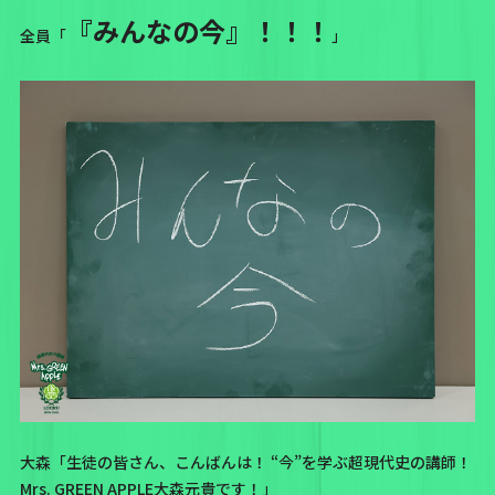
『みんなの今』！！！
全員「
」
大森「生徒の皆さん、こんばんは！ “今”を学ぶ超現代史の講師！
Mrs. GREEN APPLE大森元貴です！」