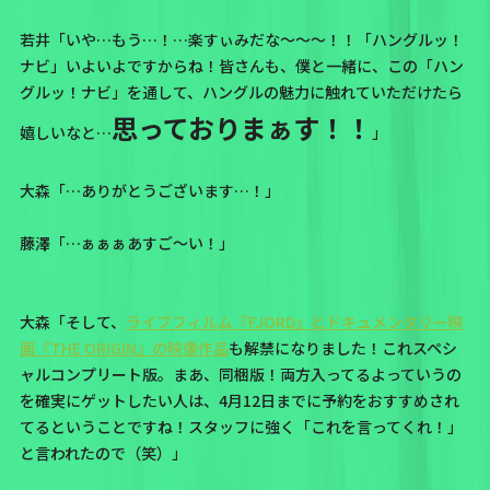
若井「いや…もう…！…楽すぃみだな〜〜〜！！「ハングルッ！
ナビ」いよいよですからね！皆さんも、僕と一緒に、この「ハン
グルッ！ナビ」を通して、ハングルの魅力に触れていただけたら
思っておりまぁす！！
嬉しいなと…
」
大森「…ありがとうございます…！」
藤澤「…ぁぁぁあすご〜い！」
大森「そして、
ライブフィルム『FJORD』とドキュメンタリー映
画『THE ORIGIN』の映像作品
も解禁になりました！これスペシ
ャルコンプリート版。まあ、同梱版！両方入ってるよっていうの
を確実にゲットしたい人は、4月12日までに予約をおすすめされ
てるということですね！スタッフに強く「これを言ってくれ！」
と言われたので（笑）」