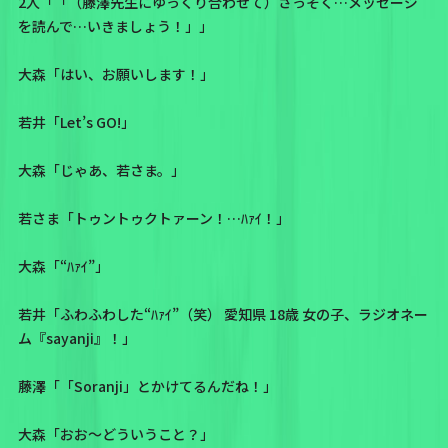
2人「「（藤澤先生にゆっくり合わせて）さっそく…メッセージ
を読んで…いきましょう！」」
大森「はい、お願いします！」
若井「Let’s GO!」
大森「じゃあ、若さま。」
若さま「トゥントゥクトァーン！…ﾊｧｲ！」
大森「“ﾊｧｲ”」
若井「ふわふわした“ﾊｧｲ”（笑） 愛知県 18歳 女の子、ラジオネー
ム『sayanji』！」
藤澤「「Soranji」とかけてるんだね！」
大森「おお〜どういうこと？」