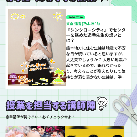
2026.07.30
賀喜 遥香(乃木坂46)
『シンクロニシティ』でセンタ
ーを務めた遥香先生の想いと
は？
熊本地方に住む生徒は地震で不安
な日が続いていると思いますが、
大丈夫でしょうか？ 大きい地震が
起きているので、眠れなかった
り、考えることが増えたりして気
持ちが落ち着かない生徒は、学校
掲示板やメールにいつでもメッセ
ージを書いてくださいね。 少しで
も早く、いつも通りの生活が戻る
ことを祈っています。 いよいよ7月
も終わりですね！真夏の全国ツア
ーも残すところ6公演！ 来週は福
豪華講師が勢ぞろい！必ずチェックせよ！
岡で遥香先生の誕…