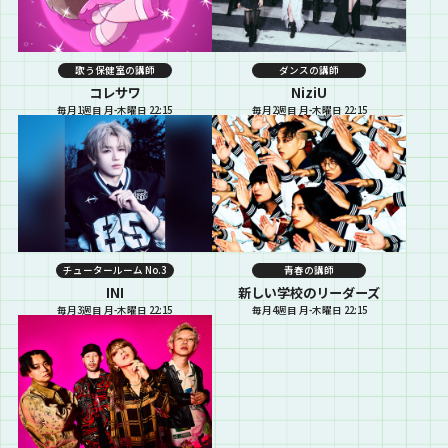
歌う保健室の講師
ダンスの講師
コレサワ
NiziU
毎月1週目 月-木曜日 22:15
毎月2週目 月-木曜日 22:15
チュータールーム No.3
青春の講師
INI
新しい学校のリーダーズ
毎月3週目 月-木曜日 22:15
毎月4週目 月-木曜日 22:15