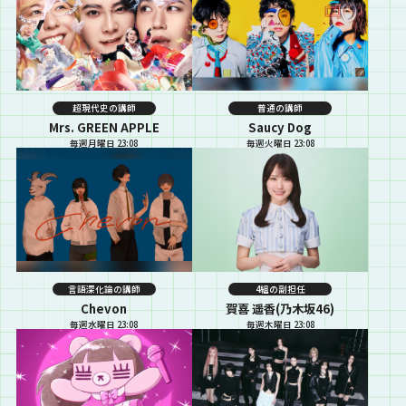
超現代史の講師
普通の講師
Mrs. GREEN APPLE
Saucy Dog
毎週月曜日 23:08
毎週火曜日 23:08
言語深化論の講師
4組の副担任
Chevon
賀喜 遥香(乃木坂46)
毎週水曜日 23:08
毎週木曜日 23:08