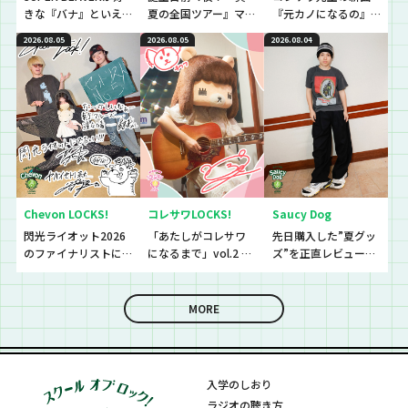
きな『バナ』といえ
夏の全国ツアー』マ
『元カノになるの』
ば〜？『恋バナ』だ
ストアイテムと
初解禁！！！！！
2026.08.05
2026.08.05
2026.08.04
ぁぁぁ！！！今回は
は！？
生徒と、恋バナ逆
電！！！！
Chevon LOCKS!
コレサワLOCKS!
Saucy Dog
閃光ライオット2026
「あたしがコレサワ
先日購入した”夏グッ
のファイナリストに
になるまで」vol.2 開
ズ”を正直レビューし
思わず「なんであん
催！！
ていきました！
な上手いの？！」さ
らに今夜は『セット
MORE
リストNo.5』の授
業！
入学のしおり
ラジオの聴き方