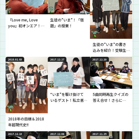
『Love me, Love
生徒の”いま”！「宿
you』初オンエア！生
題」の授業！
徒の”いま”の恋愛の
授業！
生徒の”いま”の書き
込みを紹介！受験生
のみんなに曲でエー
2018.01.03
2017.12.27
2017.12.20
ルを!!
“いま”を駆け抜けて
5曲同時再生クイズの
いるゲスト！私立恵
答え合せ！さらに
比寿中学の廣田あい
『WanteD! WanteD!
かちゃん来校！
KERENMI Remix』を
初オンエア!!
2018年の目標＆2018
年超現代史!!
2017.12.13
2017.12.06
2017.11.29