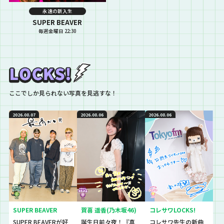
永遠の新入生
SUPER BEAVER
毎週金曜日 22:30
ここでしか見られない写真を見逃すな！
2026.08.07
2026.08.06
2026.08.06
SUPER BEAVER
賀喜 遥香(乃木坂46)
コレサワLOCKS!
SUPER BEAVERが好
誕生日前々夜！『真
コレサワ先生の新曲