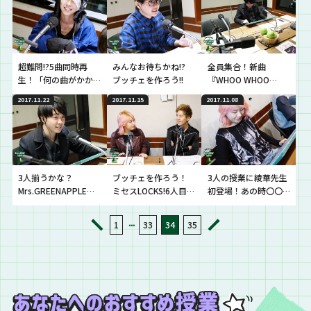
超難問!?5曲同時再
みんなお待ちかね!?
全員集合！新曲
生！「何の曲がかか
ブッチェを作ろう!!
『WHOO WHOO
っているんでしょう
WHOO』初オンエ
2017.11.22
2017.11.15
2017.11.08
か？クイズ〜!!」
ア！
3人揃うかな？
ブッチェを作ろう！
3人の授業に綾華先生
Mrs.GREENAPPLEの
ミセスLOCKS!6人目の
初登場！あの時〇〇
ドライブで合わせま
講師？ブッチェのプ
していたら・・・！
しょう!!
ロフィールとは!?
・・・
1
33
34
35