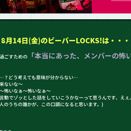
8月14日(金)の
ビーバーLOCKS!は・・・
「本当にあった、メンバーの怖
過ごすための
…？どう考えても意味が分からない…
来ないな～
〜怖いなぁ〜怖いなぁ〜
言動でゾッとした話をしていこうかなーって思うんです、えぇ
4人のうちの誰かが、この口調になると思います。)