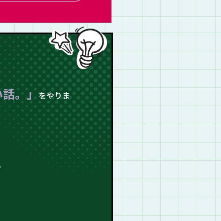
い話。」
を
やりま
。