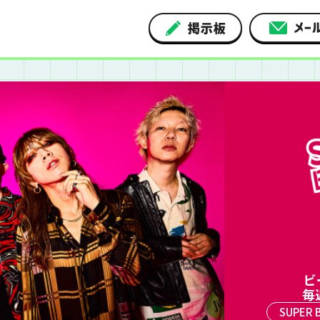
ビ
毎
SUPER B