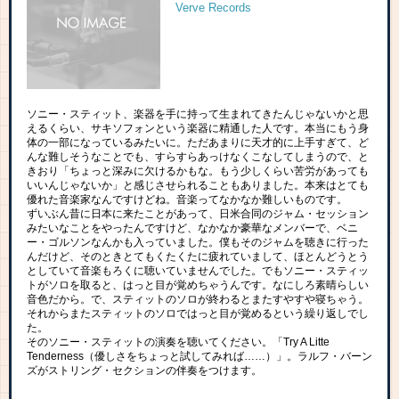
Verve Records
ソニー・スティット、楽器を手に持って生まれてきたんじゃないかと思
えるくらい、サキソフォンという楽器に精通した人です。本当にもう身
体の一部になっているみたいに。ただあまりに天才的に上手すぎて、ど
んな難しそうなことでも、すらすらあっけなくこなしてしまうので、と
きおり「ちょっと深みに欠けるかもな。もう少しくらい苦労があっても
いいんじゃないか」と感じさせられることもありました。本来はとても
優れた音楽家なんですけどね。音楽ってなかなか難しいものです。
ずいぶん昔に日本に来たことがあって、日米合同のジャム・セッション
みたいなことをやったんですけど、なかなか豪華なメンバーで、ベニ
ー・ゴルソンなんかも入っていました。僕もそのジャムを聴きに行った
んだけど、そのときとてもくたくたに疲れていまして、ほとんどうとう
としていて音楽もろくに聴いていませんでした。でもソニー・スティッ
トがソロを取ると、はっと目が覚めちゃうんです。なにしろ素晴らしい
音色だから。で、スティットのソロが終わるとまたすやすや寝ちゃう。
それからまたスティットのソロではっと目が覚めるという繰り返しでし
た。
そのソニー・スティットの演奏を聴いてください。「Try A Litte
Tenderness（優しさをちょっと試してみれば……）」。ラルフ・バーン
ズがストリング・セクションの伴奏をつけます。