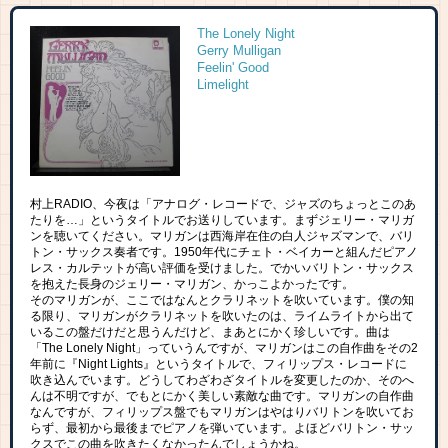
The Lonely Night
Gerry Mulligan
Feelin' Good
Limelight
村上RADIO、今夜は「アナログ・レコードで、ジャズのちょっとこのあ
たりを…」というタイトルでお送りしています。まずジェリー・マリガ
ンを聴いてください。マリガンは西海岸在住の白人ジャズマンで、バリ
トン・サックス奏者です。1950年代にチェト・ベイカーと組んだピアノ
レス・カルテットが高い評価を受けました。でかいバリトン・サックス
を抱えた長身のジェリー・マリガン、かっこよかったです。
そのマリガンが、ここではなんとクラリネットを吹いています。僕の知
る限り、マリガンがクラリネットを吹いたのは、ライムライトから出て
いるこの盤だけだと思うんだけど、まあとにかく珍しいです。曲は
「The Lonely Night」っていうんですが、マリガンはこの自作曲をその2
年前に『Night Lights』というタイトルで、フィリップス・レコードに
吹き込んでいます。どうしてわざわざタイトルを変更したのか、そのへ
んは不明ですが、でもとにかく美しい素敵な曲です。マリガンの自作曲
なんですが、フィリップス盤でもマリガンはやはりバリトンを吹いてお
らず、最初から最後までピアノを弾いています。よほどバリトン・サッ
クスでこの曲を吹きたくなかったんでしょうかね。