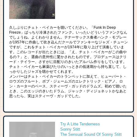
久しぶりにチェト・ベイカーを聴いてください。「Funk In Deep
Freeze」ばっちり冷凍されたファンク。いったいどういうファンクなん
でしょうね。よくわかりません。テナーサックス奏者ハンク・モブレー
が1957年に作曲して吹き込んだクールでファンキーなジャズ・チューン
ですが、これをチェト・ベイカーが1974年に取り上げて演奏していま
す。このレコードが出たときには、「え、チェト・ベイカーがこの曲や
るの？」と、選曲の意外性に驚かされたものです。プロデュースはクリ
ード・テイラー、さすがに目配りのきいたアルバム作りをしています。
チェト・ベイカーも麻薬びたりのいっときの低迷期から持ち直して、し
っかりしたジャズを聴かせてくれます。
メンバーはチェト・ベイカーのトランペットに加えて、ヒューバート・
ロウズのフルート、ボブ・ジェームズのエレクトリック・ピアノ、ロ
ン・カーターのベース、スティーヴ・ガッドのドラムズ。初めて聴いた
とき、このエッジのきいたドラム、ジャック・ディジョネットかなあと
思ったら、実はスティーヴ・ガッドでした。
Try A Litte Tenderness
Sonny Stitt
The Sensual Sound Of Sonny Stitt