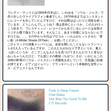
フレディ・マッコイは1960年代半ばに、いわゆる「ソウル・ジャズ」で
売り出したヴァイブラフォン奏者でした。1970年頃まではコンスタント
にレコードを出していたんですけど、それ以降はぱったりと消息を絶っ
ています。どうしたんでしょうね？ 僕は意外にというか、この人がけっ
こう好きで、プレスティッジ・レコードから出ているレコードは全部オ
リジナル盤で揃えています。そんなこと、あまり自慢にもならないんで
すけどね……。その中から今日はプロコル・ハルムがヒットさせた「青
い影（A Whiter Shade Of Pale）」を聴いてください。
このトラックの演奏メンバーには、名前を聞いたこともないトランペッ
トが2人入っているんですが、この人たちがかなり下手というか、素人
っぽいというか、どこでこんな人たちを見つけてきたんだろうと首をひ
ねっちゃうんだけど、でも逆にその稚拙（ちせつ）さが、いかにもこの
当時の即席のソウル・ジャズという雰囲気を出していて、不思議に好感
が持てます。ピアノはジョーン・ブラッキーンという本格的な女性ジャ
ズ・ピアニストなんですが。
Funk In Deep Freeze
Chet Baker
She Was Too Good To Me
CTI Records