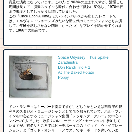
貴重な演奏になっています。この人は1903年の生まれですが、活躍した
期間は長くて、演奏スタイルも時代に合わせて微妙に変化し、1970年代
まで現役としてしっかり活躍していました。
この『Once Upon A Time』というインパルスから出したレコードで
は、エルヴィン・ジョーンズみたいな新世代のミュージシャンとも共演
して、年齢を感じさせない闊達（かったつ）なプレイを聴かせてくれま
す。1966年の録音です。
Space Odyssey: Thus Spake
Zarathustra
Don Randi Trio + 1
At The Baked Potato
Poppy
ドン・ランディはキーボード奏者ですが、どちらかといえば西海岸の腕
利きのスタジオ・ミュージシャンとして名を知られていて、ハル・ブレ
インを中心とするミュージシャン集団「レッキング・クルー」の中心メ
ンバーの1人でした。数多くのレコーディング・セッションに参加して
いますが、有名なところではビーチボーイズの「グッド・ヴァイブレー
ション」と「ゴッド・オンリー・ノウズ」でキーボードを弾いていま