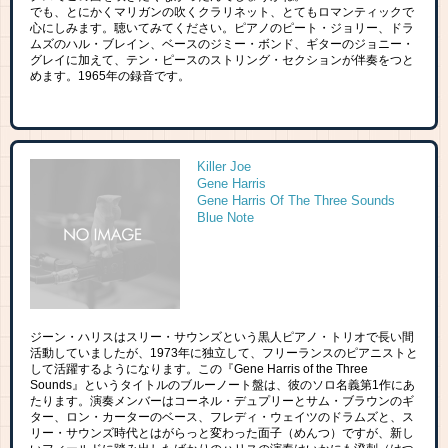
でも、とにかくマリガンの吹くクラリネット、とてもロマンティックで
心にしみます。聴いてみてください。ピアノのピート・ジョリー、ドラ
ムズのハル・ブレイン、ベースのジミー・ボンド、ギターのジョニー・
グレイに加えて、テン・ピースのストリング・セクションが伴奏をつと
めます。1965年の録音です。
Killer Joe
Gene Harris
Gene Harris Of The Three Sounds
Blue Note
ジーン・ハリスはスリー・サウンズという黒人ピアノ・トリオで長い間
活動していましたが、1973年に独立して、フリーランスのピアニストと
して活躍するようになります。この『Gene Harris of the Three
Sounds』というタイトルのブルーノート盤は、彼のソロ名義第1作にあ
たります。演奏メンバーはコーネル・デュプリーとサム・ブラウンのギ
ター、ロン・カーターのベース、フレディ・ウェイツのドラムズと、ス
リー・サウンズ時代とはがらっと変わった面子（めんつ）ですが、新し