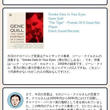
Smoke Gets In Your Eyes
Gene Quill
"The Tiger" - Portrait Of A Great Alto
Player
Fresh Sound Records
今日のクロージング音楽はアルトサックス奏者、ジーン・クイルさんの
演奏する「Smoke Gets In Your Eyes（煙が目にしみる）」です。伴奏
はハンク・ジョーンズ・カルテット、1956年の録音です。ジーン・クイ
ル、実力の割に過小評価されているジャズマンの1人ですね。これとい
う代表作がないのがこの人の弱みなんですけど。
さて、今日の言葉は、そのジーン・クイルさんの言葉で
す。クイルさんは1950年代から60年代にかけて活躍し、
チャーリー・パーカー派の逸材として名を知られていまし
た。この時代のアルトサックス奏者って、だいたいみんな
チャーリー・パーカーの影響を色濃く受けていました。受