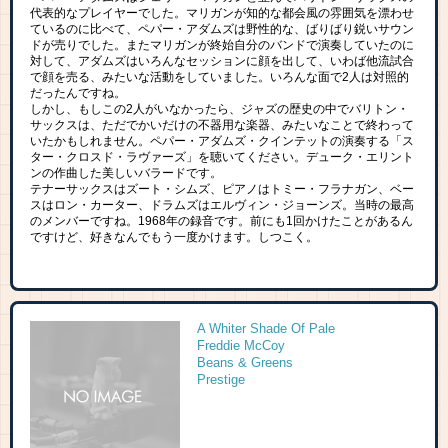
代表的なプレイヤーでした。マリガンが知的な都会風の雰囲気を漂わせ
ているのに比べて、ペパー・アダムズは野性的な、ばりばり鋭いサウン
ドが売りでした。またマリガンが終始自分のバンドで演奏していたのに
対して、アダムズはいろんなセッションに顔を出して、いわば他流試合
で顔を売る、みたいな活動をしていました。いろんな面で2人は対照的
だったんですね。
しかし、もしこの2人がいなかったら、ジャズの歴史の中でバリトン・
サックスは、ただでかいだけの不器用な楽器、みたいなことで終わって
いたかもしれません。ペパー・アダムズ・クインテットの演奏する「ス
ター・クロスド・ラヴァーズ」を聴いてください。デューク・エリント
ンの作曲した美しいバラードです。
テナーサックスはズート・シムズ、ピアノはトミー・フラナガン、ベー
スはロン・カーター、ドラムズはエルヴィン・ジョーンズ。当時の最高
のメンバーですね。1968年の録音です。前にも1回かけたことがあるん
ですけど、好きなんでもう一度かけます。しつこく。
A Whiter Shade Of Pale
Freddie McCoy
Beans & Greens
Prestige