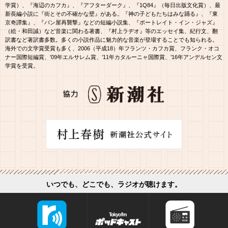
学賞）、『海辺のカフカ』、『アフターダーク』、『1Q84』（毎日出版文化賞）、最
新長編小説に『街とその不確かな壁』がある。『神の子どもたちはみな踊る』、『東
京奇譚集』、『パン屋再襲撃』などの短編小説集、『ポートレイト・イン・ジャズ』
（絵・和田誠）など音楽に関わる著書、『村上ラヂオ』等のエッセイ集、紀行文、翻
訳書など著訳書多数。多くの小説作品に魅力的な音楽が登場することでも知られる。
海外での文学賞受賞も多く、2006（平成18）年フランツ・カフカ賞、フランク・オコ
ナー国際短編賞、’09年エルサレム賞、’11年カタルーニャ国際賞、’16年アンデルセン文
学賞を受賞。
いつでも、どこでも、ラジオが聴けます。