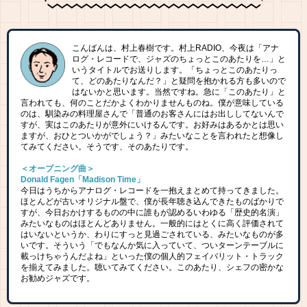
こんばんは、村上春樹です。村上RADIO、今夜は「アナ
ログ・レコードで、ジャズのちょっとこのあたりを…」と
いうタイトルでお送りします。「ちょっとこのあたりっ
て、どのあたりなんだ？」と疑問を抱かれる方も多いので
はないかと思います。当然ですね。急に「このあたり」と
言われても、何のことだかよくわかりませんものね。僕が意味している
のは、馴染みの料理屋さんで「普通のお客さんにはお出ししてないんで
すが、実はこのあたりが意外にいけるんです。お好みはあるかとは思い
ますが、おひとついかがでしょう？」みたいなことを言われたと想像し
てみてください。そうです、そのあたりです。
＜オープニング曲＞
Donald Fagen「Madison Time」
今日はうちからアナログ・レコードを一抱えまとめて持ってきました。
ほとんどが古いオリジナル盤で、僕が長年聴き込んできたものばかりで
すが、今日おかけするものの中に誰もが認めるいわゆる「歴史的名演」
みたいなものはほとんどありません。一般的にはとくに高く評価されて
はいないというか、わりにすっと見過ごされている、みたいなものが多
いです。そういう「でもなんか気に入っていて、ついターンテーブルに
載っけちゃうんだよね」といった僕の個人的フェイバリット・トラック
を揃えてみました。聴いてみてください。このあたり、シェフの密かな
お勧めジャズです。