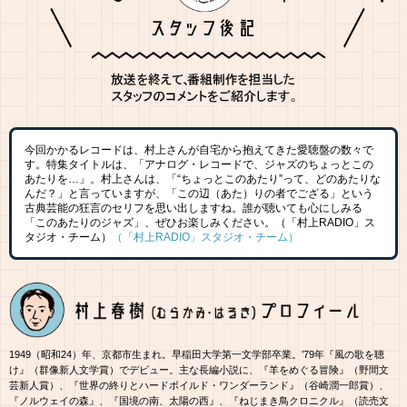
今回かかるレコードは、村上さんが自宅から抱えてきた愛聴盤の数々で
す。特集タイトルは、「アナログ・レコードで、ジャズのちょっとこの
あたりを…」。村上さんは、「“ちょっとこのあたり”って、どのあたりな
んだ？」と言っていますが、「この辺（あた）りの者でござる」という
古典芸能の狂言のセリフを思い出しますね。誰が聴いても心にしみる
「このあたりのジャズ」、ぜひお楽しみください。（「村上RADIO」ス
タジオ・チーム）
（「村上RADIO」スタジオ・チーム）
1949（昭和24）年、京都市生まれ。早稲田大学第一文学部卒業。’79年『風の歌を聴
け』（群像新人文学賞）でデビュー。主な長編小説に、『羊をめぐる冒険』（野間文
芸新人賞）、『世界の終りとハードボイルド・ワンダーランド』（谷崎潤一郎賞）、
『ノルウェイの森』、『国境の南、太陽の西』、『ねじまき鳥クロニクル』（読売文