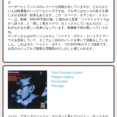
す。
リーダーとしてジャズのレコードも何枚か出していますが、どちらかと
いえば軽量級のハッピーなジャズですね。でも中にはセンスの良さを感
じさせる快演・好演もあります。この「スペース・オデッセイ・メドレ
ー」は、映画「2001年宇宙の旅」に使われた音楽「ツァラトゥストラは
かく語りき」と「美しく青きドナウ」をミックスしているんだけど、こ
れがなかなか楽しい出来になっています。軽量級で何が悪いっていうか
ね。
ランディさんはロサンジェルスに「ベイクト・ポテト」というライブハ
ウスを所有していて、そこでよく自分のバンドを率いて演奏をしていま
した。これはその「ベイクト・ポテト」での1972年のライブ録音です。
お店のカジュアルで親密な雰囲気がひしひしと感じられます。
Star-Crossed Lovers
Pepper Adams
Encounter!
Prestige
ペパー・アダムズはジェリー・マリガンと並んでバリトン・サックスの