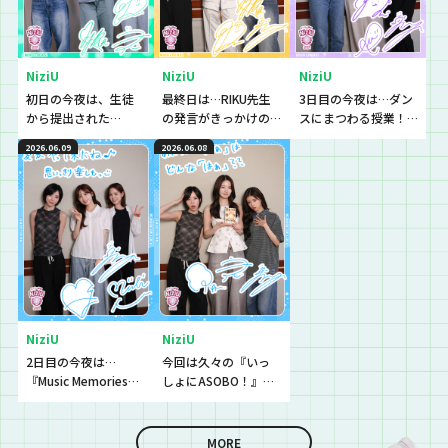
NiziU
NiziU
NiziU
初日の今夜は、生徒
最終日は…RIKU先生
3日目の今夜は…ダン
から提出された
の発言がきっかけの
スにまつわる授業！
『NiziU Live with U
新授業！？NiziU先生
『ダンスの講師』で
2026.06.09
2026.06.08
2026 “NiziU : THE
の演技！？
あるNiziU先生が生徒
CINEMA”』をチェッ
のみんなのダンスの
クしていきます！
お悩みを解決！？
RIKU先生が気づかな
かったこととは！？
NiziU
NiziU
2日目の今夜は…
今回は久々の『いっ
『Music Memories』
しょにASOBO！』の
の授業！テーマは
時間！あの先生の演
『初夏に聴きたい涼
技が難しすぎる！？
しげ音楽』！MIIHI先
MORE