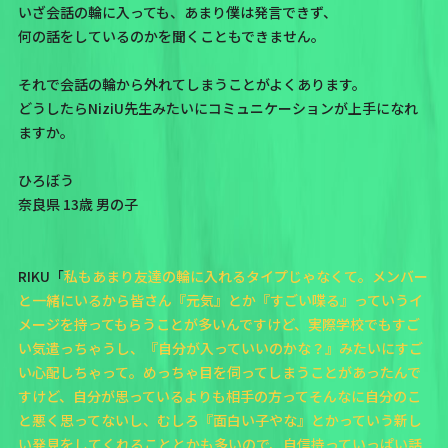
いざ会話の輪に入っても、あまり僕は発言できず、
何の話をしているのかを聞くこともできません。
それで会話の輪から外れてしまうことがよくあります。
どうしたらNiziU先生みたいにコミュニケーションが上手になれ
ますか。
ひろぼう
奈良県 13歳 男の子
RIKU「
私もあまり友達の輪に入れるタイプじゃなくて。メンバー
と一緒にいるから皆さん『元気』とか『すごい喋る』っていうイ
メージを持ってもらうことが多いんですけど、実際学校でもすご
い気遣っちゃうし、『自分が入っていいのかな？』みたいにすご
い心配しちゃって。めっちゃ目を伺ってしまうことがあったんで
すけど、自分が思っているよりも相手の方ってそんなに自分のこ
と悪く思ってないし、むしろ『面白い子やな』とかっていう新し
い発見をしてくれることとかも多いので、自信持っていっぱい話