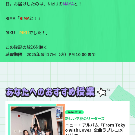
日。お届けしたのは、NiziUの
MAYA
と！
RIMA「
RIMA
と！」
RIKU「
RIKU
でした！」
この後記の放送を聴く
聴取期限 2025年6月17日（火）PM 10:00 まで
2026.07.28
新しい学校のリーダーズ
ニュー・アルバム『From Toky
o with Love』全曲ラブレコメ
ンド!!!!