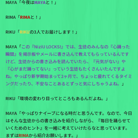
MAYA「今夜は
MAYA
と！」
RIMA「
RIMA
と！」
RIKU「
RIKU
の3人でお届けします！」
MAYA「
この『NiziU LOCKS!』では、生徒のみんなの『心踊った
瞬間』を掲示板やメールに書き込んで教えてもらっているんです
けど、生徒からの書き込みを読んでいたら、『元気がない』や
『心がまだ踊ってない』っていう生徒もたくさんいたんですよ
ね。やっぱり新学期始まって2ヶ月で、ちょっと疲れてくるタイミ
ングだったり、不安なことあるとずっと気にしちゃうよね。
」
RIKU「環境の変わり目ってところもあるんだよね。」
MAYA「やっぱりナイーブになる時だと思うんです。なので、今日
はそんな生徒からの書き込みを紹介しながら、『毎日を踊らせて
いくためのヒント』を一緒に考えていけたらなと思っています。
まずは
RIMA
から紹介お願いします。」