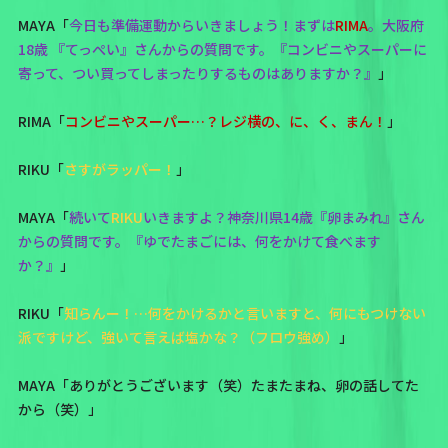
MAYA「
今日も準備運動からいきましょう！まずは
RIMA
。大阪府
18歳 『てっぺい』さんからの質問です。『コンビニやスーパーに
寄って、つい買ってしまったりするものはありますか？』
」
RIMA「
コンビニやスーパー…？レジ横の、に、く、まん！
」
RIKU「
さすがラッパー！
」
MAYA「
続いて
RIKU
いきますよ？神奈川県14歳『卵まみれ』さん
からの質問です。『ゆでたまごには、何をかけて食べます
か？』
」
RIKU「
知らんー！…何をかけるかと言いますと、何にもつけない
派ですけど、強いて言えば塩かな？（フロウ強め）
」
MAYA「ありがとうございます（笑）たまたまね、卵の話してた
から（笑）」