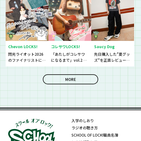
電！！！！
Chevon LOCKS!
コレサワLOCKS!
Saucy Dog
閃光ライオット2026
「あたしがコレサワ
先日購入した”夏グッ
のファイナリストに
になるまで」vol.2 開
ズ”を正直レビューし
思わず「なんであん
催！！
ていきました！
な上手いの？！」さ
らに今夜は『セット
MORE
リストNo.5』の授
業！
入学のしおり
ラジオの聴き方
SCHOOL OF LOCK!職員名簿