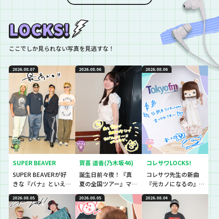
生がノリノリになっ
ちゃうあの曲も？
ここでしか見られない写真を見逃すな！
2026.08.07
2026.08.06
2026.08.06
SUPER BEAVER
賀喜 遥香(乃木坂46)
コレサワLOCKS!
SUPER BEAVERが好
誕生日前々夜！『真
コレサワ先生の新曲
きな『バナ』といえ
夏の全国ツアー』マ
『元カノになるの』
ば〜？『恋バナ』だ
ストアイテムと
初解禁！！！！！
2026.08.05
2026.08.05
2026.08.04
ぁぁぁ！！！今回は
は！？
生徒と、恋バナ逆