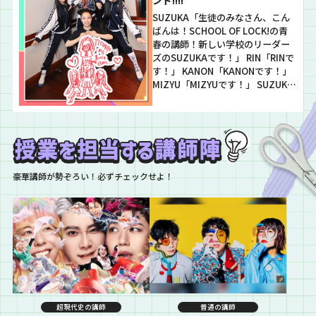
SUZUKA「生徒のみなさん、こん
ばんは！SCHOOL OF LOCK!の青
春の講師！新しい学校のリーダー
ズのSUZUKAです！」 RIN「RINで
す！」 KANON「KANONです！」
MIZYU「MIZYUです！」 SUZUKA
「さて、昨日も少しお話ししまし
たが、新しい学校のリーダーズのN
EWアルバム『From Tokyo wit
h…
豪華講師が勢ぞろい！必ずチェックせよ！
超現代史の講師
普通の講師