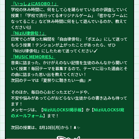
『いっしょにASOBO！』
学校の休み時間に、何をして心を踊らせているのか調査していく
授業！「学校で流行ってるオリジナルゲーム」「密かなブームに
なってること」など休み時間に何をして遊んでいるのか、教えて
ください🙌
『NiziU律俳句！』
日常で心が踊った瞬間を「自由律俳句」「ポエム」にして送って
もらう授業！テンションが上がったことがあったら、ぜひ
『NiziU律俳句』にしたためて送ってください🖌️
『MUSIC MEMORIES』
音楽に詰まった、かけがえのない記憶を生徒のみんなから聞いて
いく授業！毎回テーマを募集するので、テーマに沿った選曲とそ
の曲に詰まった思い出を教えてください！
次回のテーマは『夏祭りに聴きたい一曲』🎆
そのほか、毎日の心おどったエピソードや、
不安や悩みがあって心がおどらない生徒からの書き込みも待って
ます！
メッセージは、【
NiziULOCKS!掲示板
】か【
NiziULOCKS!宛
のメールフォーム
】まで！
次回の授業は、8月10日(月)から！🌲✨