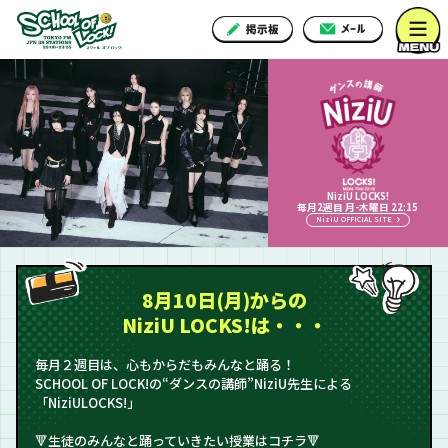
NiziU LOCKS!
毎月2週目 月-木曜日 22:15
NiziU OFFICIAL SITE
8月10日(月)からの
NiziU LOCKS!は・・・
毎月２週目は、心もからだもみんなと踊る！
SCHOOL OF LOCK!の“ダンスの講師”NiziU先生による
「NiziULOCKS!」
🔻生徒のみんなと踊っていきたい授業はコチラ🔻