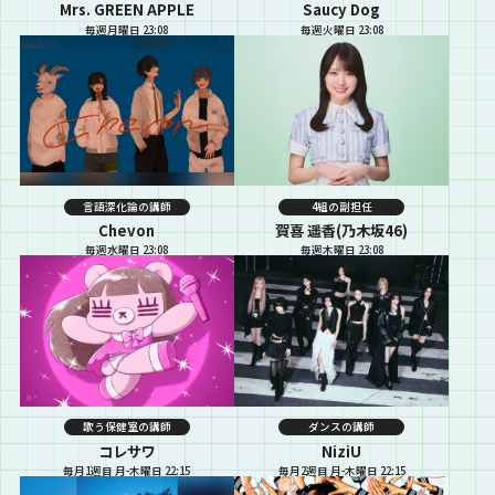
Mrs. GREEN APPLE
Saucy Dog
毎週月曜日 23:08
毎週火曜日 23:08
言語深化論の講師
4組の副担任
Chevon
賀喜 遥香(乃木坂46)
毎週水曜日 23:08
毎週木曜日 23:08
歌う保健室の講師
ダンスの講師
コレサワ
NiziU
毎月1週目 月-木曜日 22:15
毎月2週目 月-木曜日 22:15