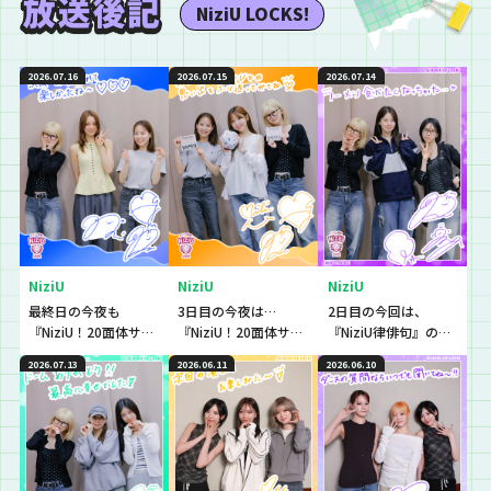
NiziU LOCKS!
2026.07.16
2026.07.15
2026.07.14
NiziU
NiziU
NiziU
最終日の今夜も
3日目の今夜は…
2日目の今回は、
『NiziU！20面体サイ
『NiziU！20面体サイ
『NiziU律俳句』の授
コロトーク！』NiziU
コロトーク！』NiziU
業！AYAKA先生、ま
2026.07.13
2026.06.11
2026.06.10
先生が、6年間走り続
先生のこれまでを振
さかの“アレ”を知ら
ける自分にかけてあ
り返っていきます
なかった！？
げたい言葉とは？
が、、、宿舎で同じ
だった3人に起きたハ
プニングとは？？