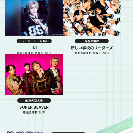
チュータールーム No.3
青春の講師
INI
新しい学校のリーダーズ
毎月3週目 月-木曜日 22:15
毎月4週目 月-木曜日 22:15
永遠の新入生
SUPER BEAVER
毎週金曜日 22:30