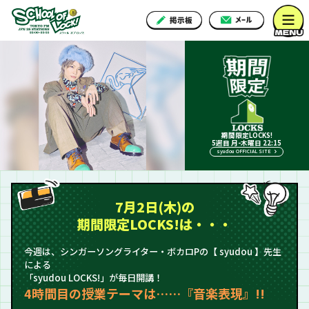
期間限定LOCKS!
5週目 月-木曜日 22:15
syudou OFFICIAL SITE
7月2日(木)の
期間限定LOCKS!は・・・
今週は、シンガーソングライター・ボカロPの【 syudou 】先生
による
「syudou LOCKS!」が毎日開講！
4時間目の授業テーマは……『音楽表現』!!