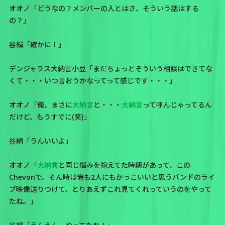
オオノ「どうなの？メンバーの人とはさ、そういう話はする
の？」
谷絹「確かに！」
デンジャラス大納言小豆「まだちょっとそういう相談はできてな
くて・・・いつ言おうかなってって感じです・・・」
オオノ「俺、まさに
大納言
と・・・
大納言
って呼んじゃってるん
だけど、もうすでに(笑)」
谷絹「うんいいよ」
オオノ「
大納言
と同じ悩みを抱えてた時期があって、この
Chevonで。そん時は俺も2人にもかっこいいと思うバンドのライ
ブ映像送りつけて、とりあえずこれ見てくれっていうのをやって
たね。」