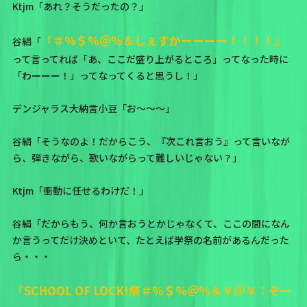
Ktjm「あれ？そうだったの？」
『＃％＄％＠％＆しぇすかーーーー！！！！』
谷絹「
って言ってれば「あ、ここだ盛り上がるところ」ってなった時に
「わーーー！」ってなってくると思うし！」
デンジャラス大納言小豆「お～～～」
谷絹「そうなのよ！だからこう、『次これ言おう』って言いなが
ら、弾きながら、歌いながらって難しいじゃない？」
Ktjm「衝動に任せるわけだ！」
谷絹「だからもう、何か言おうとかじゃなくて、ここの間になん
か言うってだけ決めといて、たとえば学祭の名前があるんだった
ら・・・
『SCHOOL OF LOCK!祭＃％＄％＠％＆￥＠￥：ぞー