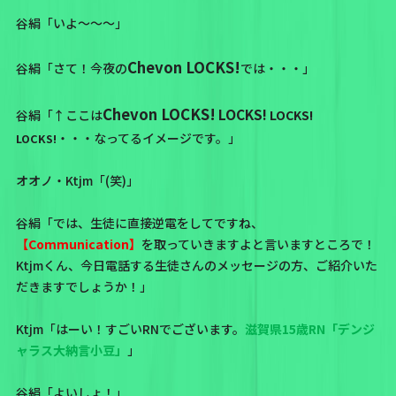
谷絹「いよ～～～」
Chevon LOCKS!
谷絹「さて！今夜の
では・・・」
Chevon LOCKS!
LOCKS!
谷絹「↑ここは
LOCKS!
・・・なってるイメージです。」
LOCKS!
オオノ・Ktjm「(笑)」
谷絹「では、生徒に直接逆電をしてですね、
【Communication】
を取っていきますよと言いますところで！
Ktjmくん、今日電話する生徒さんのメッセージの方、ご紹介いた
だきますでしょうか！」
Ktjm「はーい！すごいRNでございます。
滋賀県15歳RN「デンジ
ャラス大納言小豆」
」
谷絹「よいしょ！」