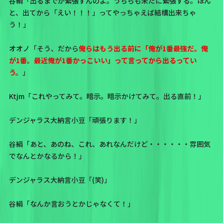
谷絹「出るまでが緊張すんのよ。うちらも未だに緊張する。ほん
と、出てから「えい！！！」ってやっちゃえば結構出来ちゃ
う！」
オオノ「そう、だから
俺らはもう出る前に「俺が1番最強だ。俺
が1番。最近俺が1番かっこいい」って言ってから出るってい
う。
」
Ktjm「これやってみて。暗示。暗示かけてみて。出る直前！」
デンジャラス大納言小豆「頑張ります！」
谷絹「あと、あのね、これ、あれなんだけど・・・・・・雰囲気
でなんとかなるから！」
デンジャラス大納言小豆「(笑)」
谷絹「なんか言おうとかじゃなくて！」