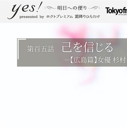
己を信じる
第百五話
－【広島篇】女優 杉