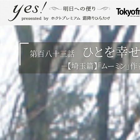
ひとを幸
第百八十三話
－【埼玉篇】｢ムーミン｣作