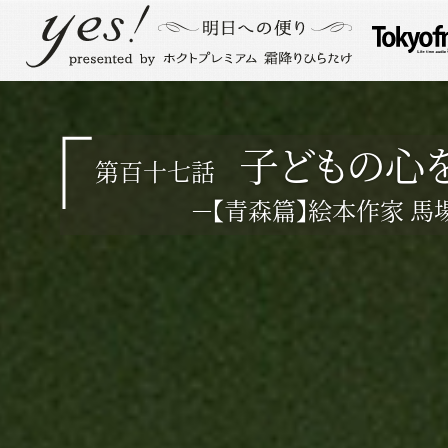
子どもの心
第百十七話
－【青森篇】絵本作家 馬