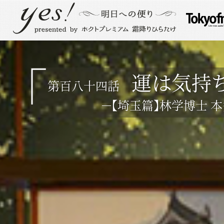
運は気持ち
第百八十四話
－【埼玉篇】林学博士 