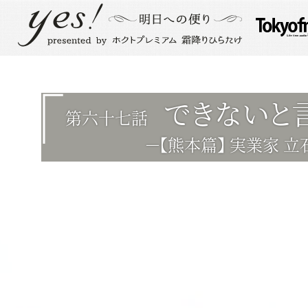
できないと
第六十七話
－【熊本篇】 実業家 