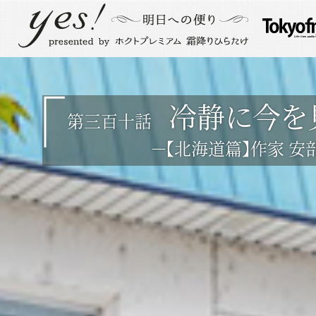
冷静に今を
第三百十話
－【北海道篇】作家 安