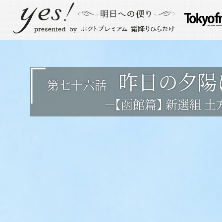
昨日の夕陽
第七十六話
－【函館篇】 新選組 