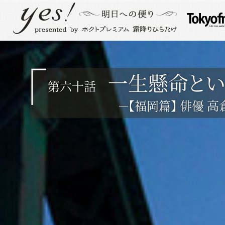
一生懸命とい
第六十話
－【福岡篇】 俳優 高