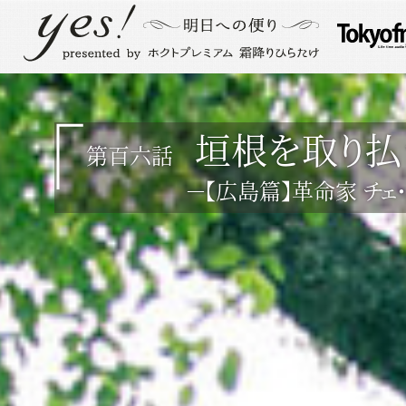
垣根を取り払
第百六話
－【広島篇】革命家 チェ