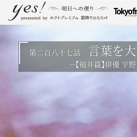
言葉を大
第二百八十七話
－【福井篇】俳優 宇