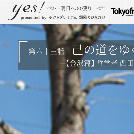
己の道をゆ
第六十三話
－【金沢篇】 哲学者 西