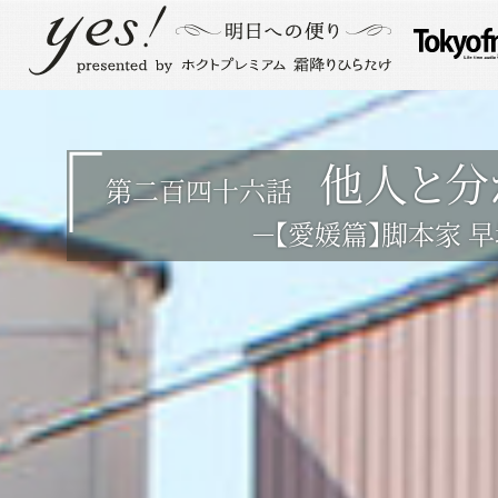
他人と分
第二百四十六話
－【愛媛篇】脚本家 