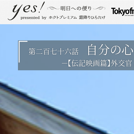
自分の心
第二百七十六話
－【伝記映画篇】外交官