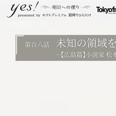
未知の領域
第百八話
－【広島篇】小説家 松